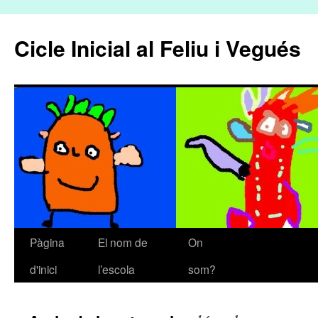
Cicle Inicial al Feliu i Vegués
Pàgina
El nom de
On
Vés
d'inici
l’escola
som?
al
contingut