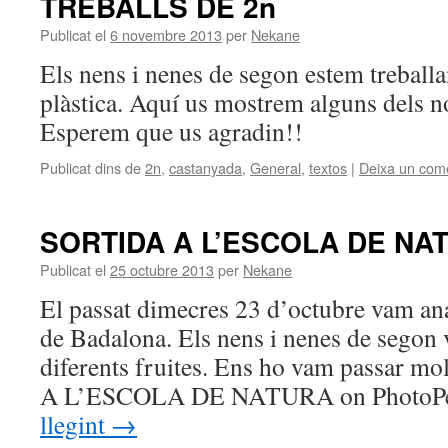
TREBALLS DE 2n
Publicat el
6 novembre 2013
per
Nekane
Els nens i nenes de segon estem treballa
plàstica. Aquí us mostrem alguns dels no
Esperem que us agradin!!
Publicat dins de
2n
,
castanyada
,
General
,
textos
|
Deixa un come
SORTIDA A L’ESCOLA DE NA
Publicat el
25 octubre 2013
per
Nekane
El passat dimecres 23 d’octubre vam ana
de Badalona. Els nens i nenes de segon
diferents fruites. Ens ho vam passar 
A L’ESCOLA DE NATURA on PhotoP
llegint
→