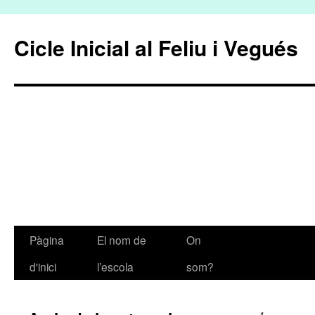
Cicle Inicial al Feliu i Vegués
Pàgina
El nom de
On
Vés
d'inici
l’escola
som?
al
contingut