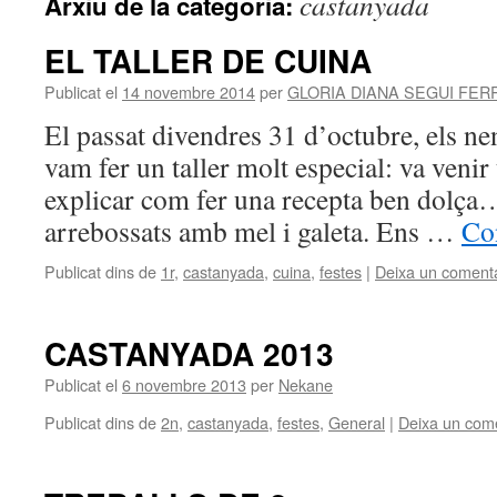
castanyada
Arxiu de la categoria:
EL TALLER DE CUINA
Publicat el
14 novembre 2014
per
GLORIA DIANA SEGUI FER
El passat divendres 31 d’octubre, els ne
vam fer un taller molt especial: va venir
explicar com fer una recepta ben dolça
arrebossats amb mel i galeta. Ens …
Co
Publicat dins de
1r
,
castanyada
,
cuina
,
festes
|
Deixa un comenta
CASTANYADA 2013
Publicat el
6 novembre 2013
per
Nekane
Publicat dins de
2n
,
castanyada
,
festes
,
General
|
Deixa un come