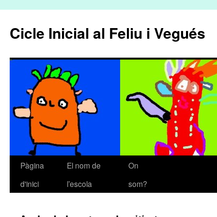
Cicle Inicial al Feliu i Vegués
Pàgina
El nom de
On
Vés
d'inici
l’escola
som?
al
contingut