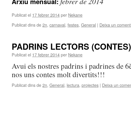
febrer de 2014
Arxiu mensual:
Publicat el
17 febrer 2014
per
Nekane
Publicat dins de
2n
,
carnaval
,
festes
,
General
|
Deixa un coment
PADRINS LECTORS (CONTES)
Publicat el
17 febrer 2014
per
Nekane
Avui els nostres padrins i padrines de 6
nos uns contes molt divertits!!!
Publicat dins de
2n
,
General
,
lectura
,
projectes
|
Deixa un comen