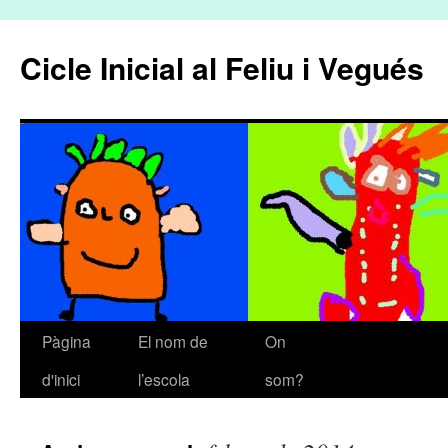
Cicle Inicial al Feliu i Vegués
Pàgina
El nom de
On
Vés
d'inici
l’escola
som?
al
contingut