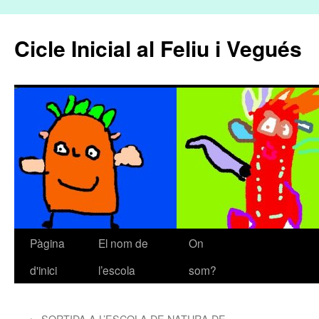
Cicle Inicial al Feliu i Vegués
Pàgina
El nom de
On
Vés
d'inici
l’escola
som?
al
contingut
←
SORTIDA A L’ESCOLA DE NATURA DE