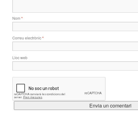
Nom
*
Correu electrònic
*
Lloc web