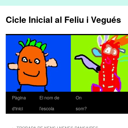
Cicle Inicial al Feliu i Vegués
Pàgina
El nom de
On
Vés
d'inici
l’escola
som?
al
contingut
←
TROBADA DE NENS I NENES DANSAIRES