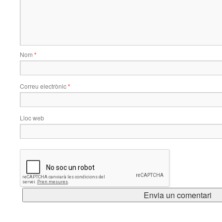
Nom
*
Correu electrònic
*
Lloc web