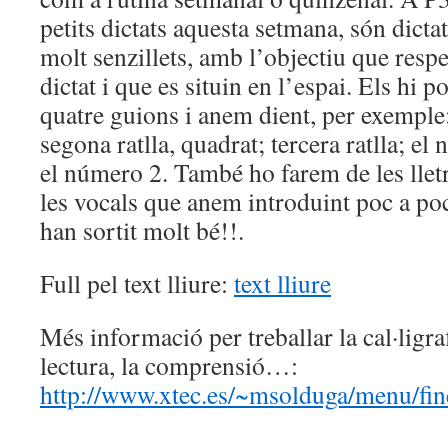
petits dictats aquesta setmana, són dict
molt senzillets, amb l’objectiu que resp
dictat i que es situin en l’espai. Els hi
quatre guions i anem dient, per exemple: 
segona ratlla, quadrat; tercera ratlla; el 
el número 2. També ho farem de les llet
les vocals que anem introduint poc a poc
han sortit molt bé!!.
Full pel text lliure:
text lliure
Més informació per treballar la cal·ligrafi
lectura, la comprensió…:
http://www.xtec.es/~msolduga/menu/fine