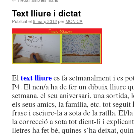
Text lliure i dictat
Publicat el
5 març 2012
per
MONICA
text lliure
El
es fa setmanalment i es po
P4. El nen/a ha de fer un dibuix lliure q
setmana, el seu aniversari, una sortida, l
els seus amics, la família, etc. tot segui
frase i esciure-la a sota de la ratlla. El/
la correcció a sota tot dient-li i explican
lletres ha fet bé, quines s’ha deixat, qui