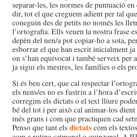
separar-les, les normes de puntuació en 
dir, tot el que creguem adient per tal qu
coneguin des de petits no només les lletr
l’ortografia. Ells veuen la nostra frase es
depèn del nen/a pot copiar-ho a sota, per
esborrar el que han escrit inicialment j
on s’han equivocat i també serveix per a
ja sigui els mestres, les famílies o els pr
Si és ben cert, que cal respectar l’ortogra
els nens/es no es fustrin a l’hora d’escr
corregim els dictats o el text lliure pod
bé del tot i per això cal animar-los dien
més grans i com que practiquen cad set
dictats
Penso que tant els
com els textos
com a rutina setmanal o quinzenal. A P