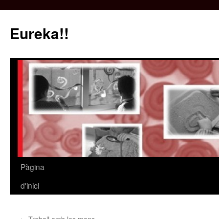
Eureka!!
Pàgina
Vés
d'inici
al
contingut
←
Treball amb les mans