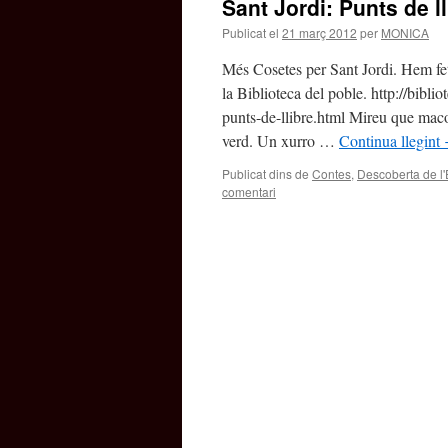
Sant Jordi: Punts de ll
Publicat el
21 març 2012
per
MONICA
Més Cosetes per Sant Jordi. Hem fet 
la Biblioteca del poble. http://bib
punts-de-llibre.html Mireu que maco
verd. Un xurro …
Continua llegint
Publicat dins de
Contes
,
Descoberta de l'
comentari