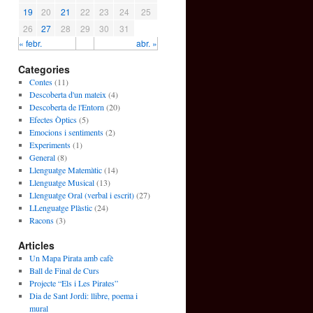
19
20
21
22
23
24
25
26
27
28
29
30
31
« febr.
abr. »
Categories
Contes
(11)
Descoberta d'un mateix
(4)
Descoberta de l'Entorn
(20)
Efectes Òptics
(5)
Emocions i sentiments
(2)
Experiments
(1)
General
(8)
Llenguatge Matemàtic
(14)
Llenguatge Musical
(13)
Llenguatge Oral (verbal i escrit)
(27)
LLenguatge Plàstic
(24)
Racons
(3)
Articles
Un Mapa Pirata amb cafè
Ball de Final de Curs
Projecte “Els i Les Pirates”
Dia de Sant Jordi: llibre, poema i
mural