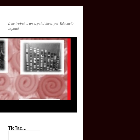
L'he trobat… un espai d'idees per Educació
Infantil
TicTac…