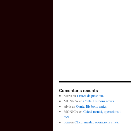
Comentaris recents
Marta
en
Lletres de plastilina
MONICA
en
Conte: Els bons amics
sílvia
en
Conte: Els bons amics
MONICA
en
Càlcul mental, operacions i
més…
olga
en
Càlcul mental, operacions i més…