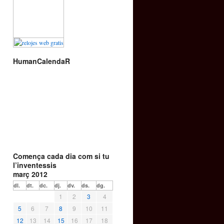
HumanCalendaR
Comença cada dia com si tu
l’inventessis
març 2012
dl.
dt.
dc.
dj.
dv.
ds.
dg.
1
2
3
4
5
6
7
8
9
10
11
12
13
14
15
16
17
18