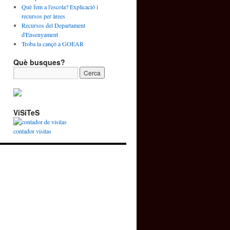
Què fem a l'escola? Explicació i
recursos per àrees
Recursos del Departament
d'Ensenyament
Troba la cançó a GOEAR
Què busques?
ViSiTeS
contador visitas