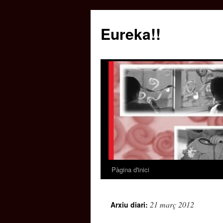
Eureka!!
Pàgina d'inici
Vés
al
21 març 2012
Arxiu diari:
contingut