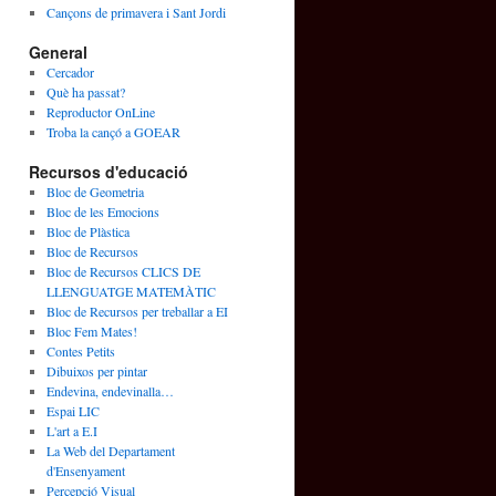
Cançons de primavera i Sant Jordi
General
Cercador
Què ha passat?
Reproductor OnLine
Troba la cançó a GOEAR
Recursos d'educació
Bloc de Geometria
Bloc de les Emocions
Bloc de Plàstica
Bloc de Recursos
Bloc de Recursos CLICS DE
LLENGUATGE MATEMÀTIC
Bloc de Recursos per treballar a EI
Bloc Fem Mates!
Contes Petits
Dibuixos per pintar
Endevina, endevinalla…
Espai LIC
L'art a E.I
La Web del Departament
d'Ensenyament
Percepció Visual