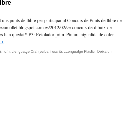
ibre
uns punts de llibre per participar al Concurs de Punts de llibre de
liotecamollet.blogspot.com.es/2012/02/9e-concurs-de-dibuix-de-
s han quedat!! P3: Retolador prim. Pintura aigualida de color
→
Entorn
,
Llenguatge Oral (verbal i escrit)
,
LLenguatge Plàstic
|
Deixa un