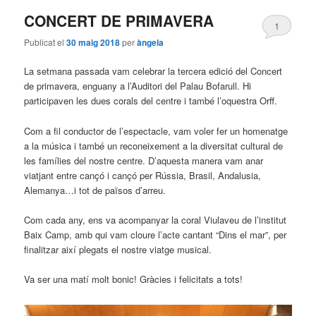
CONCERT DE PRIMAVERA
1
Publicat el
30 maig 2018
per
àngela
La setmana passada vam celebrar la tercera edició del Concert
de primavera, enguany a l’Auditori del Palau Bofarull. Hi
participaven les dues corals del centre i també l’oquestra Orff.
Com a fil conductor de l’espectacle, vam voler fer un homenatge
a la música i també un reconeixement a la diversitat cultural de
les famílies del nostre centre. D’aquesta manera vam anar
viatjant entre cançó i cançó per Rússia, Brasil, Andalusia,
Alemanya…i tot de països d’arreu.
Com cada any, ens va acompanyar la coral Viulaveu de l’institut
Baix Camp, amb qui vam cloure l’acte cantant “Dins el mar”, per
finalitzar així plegats el nostre viatge musical.
Va ser una matí molt bonic! Gràcies i felicitats a tots!