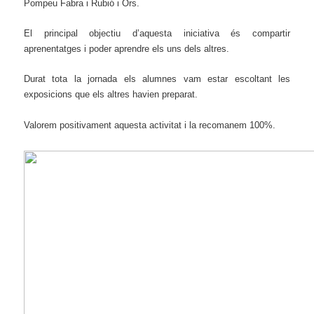
Pompeu Fabra i Rubió i Ors.
E
l principal objectiu d’aquesta
iniciativa
é
s
compartir
aprenentatges i
poder aprendre els uns dels altres.
Durat tota la jornada els alumnes vam estar escoltant les
exposicions que els altres havien preparat
.
Valorem positivament aquesta activitat
i
la recomanem 100%.