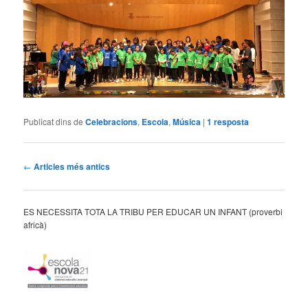
Publicat dins de
Celebracions
,
Escola
,
Música
|
1
resposta
Navegació
←
Articles més antics
pels
articles
ES NECESSITA TOTA LA TRIBU PER EDUCAR UN INFANT (proverbi
africà)