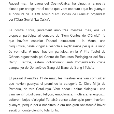
Aquest matí, la Laura del CosmoCaixa, ha vingut a la nostra
classe per enregistrar el conte que vam escriure i que ha guanyat
el concurs de la XVI edició “Fem Contes de Ciència” organitzat
per l’Obra Social “La Caixa”.
La nostra tutora, juntament amb tres mestres més, ens va
proposar participar al concurs de “Fem Contes de Ciència” ja
que havíem estudiat l’aparell circulatori i la Maria, una
bioquímica, havia vingut a l’escola a explicar-nos per què la sang
és vermella. A més, havíem participat en la V Fira Tastet de
Ciència organitzada pel Centre de Recursos Pedagògics del Baix
Camp. També, estem col·laborant amb l’organització d’una
campanya de Donació de Sang del Banc de Sang i Teixits.
El passat divendres 11 de maig, les mestres ens van comunicar
que havien guanyat el premi de la categoria C, Cicle Mitjà de
Primària, de tota Catalunya. Vam cridar i saltar d’alegria i ens
vam sentir orgullosos, feliços, emocionats, motivats, enèrgics…
estàvem bojos d’alegria! Tot això sense saber quin premi havíem
guanyat, perquè per a nosaltres ja era una gran satisfacció haver
escrit un conte científic tots junts.