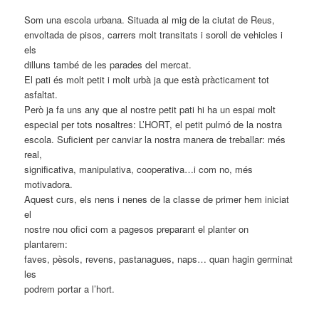
Som una escola urbana. Situada al mig de la ciutat de Reus,
envoltada de pisos, carrers molt transitats i soroll de vehicles i
els
dilluns també de les parades del mercat.
El pati és molt petit i molt urbà ja que està pràcticament tot
asfaltat.
Però ja fa uns any que al nostre petit pati hi ha un espai molt
especial per tots nosaltres: L’HORT, el petit pulmó de la nostra
escola. Suficient per canviar la nostra manera de treballar: més
real,
significativa, manipulativa, cooperativa…i com no, més
motivadora.
Aquest curs, els nens i nenes de la classe de primer hem iniciat
el
nostre nou ofici com a pagesos preparant el planter on
plantarem:
faves, pèsols, revens, pastanagues, naps… quan hagin germinat
les
podrem portar a l’hort.