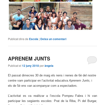
Publicat dins de
Escola
|
Deixa un comentari
APRENEM JUNTS
Publicat el
12 juny 2018
per
àngela
El passat dimecres 30 de maig els nens i nenes de 6
è
del nostre
centre vam participar
en
l’activitat educativa
Aprenem Junts,
i
els de 5è
ens van acompanyar com a
espectadors.
L’activitat es va realitzar a l’escola Pompeu Fabra i hi van
participar les seg
ü
ents escoles
:
Prat de la Riba, Pi del Burgar,