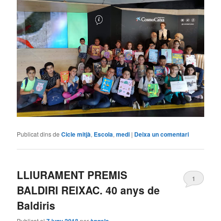
Publicat dins de
Cicle mitjà
,
Escola
,
medi
|
Deixa un comentari
LLIURAMENT PREMIS
1
BALDIRI REIXAC. 40 anys de
Baldiris
Publicat el
7 juny 2018
per
àngela