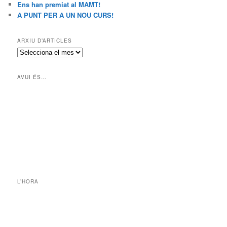
Ens han premiat al MAMT!
A PUNT PER A UN NOU CURS!
ARXIU D’ARTICLES
A
R
X
AVUI ÉS…
I
U
D
’
A
R
T
I
C
L
E
L’HORA
S