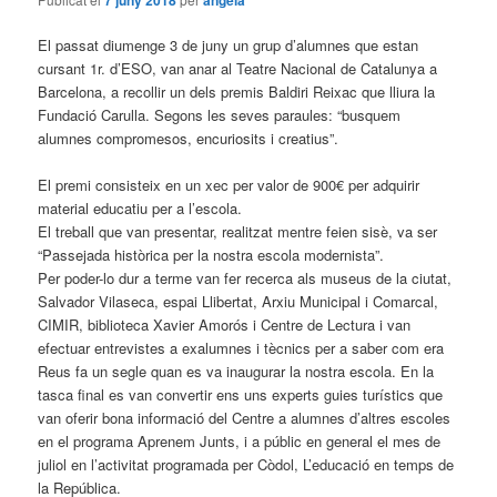
El passat diumenge 3 de juny un grup d’alumnes que estan
cursant 1r. d’ESO, van anar al Teatre Nacional de Catalunya a
Barcelona, a recollir un dels premis Baldiri Reixac que lliura la
Fundació Carulla. Segons les seves paraules: “busquem
alumnes compromesos, encuriosits i creatius”.
El premi consisteix en un xec per valor de 900€ per adquirir
material educatiu per a l’escola.
El treball que van presentar, realitzat mentre feien sisè, va ser
“Passejada històrica per la nostra escola modernista”.
Per poder-lo dur a terme van fer recerca als museus de la ciutat,
Salvador Vilaseca, espai Llibertat, Arxiu Municipal i Comarcal,
CIMIR, biblioteca Xavier Amorós i Centre de Lectura i van
efectuar entrevistes a exalumnes i tècnics per a saber com era
Reus fa un segle quan es va inaugurar la nostra escola. En la
tasca final es van convertir ens uns experts guies turístics que
van oferir bona informació del Centre a alumnes d’altres escoles
en el programa Aprenem Junts, i a públic en general el mes de
juliol en l’activitat programada per Còdol, L’educació en temps de
la República.