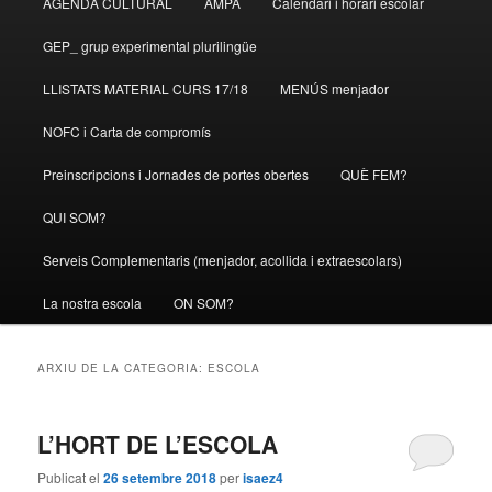
AGENDA CULTURAL
AMPA
Calendari i horari escolar
al
al
GEP_ grup experimental plurilingüe
contingut
contingut
LLISTATS MATERIAL CURS 17/18
MENÚS menjador
principal
secundari
NOFC i Carta de compromís
Preinscripcions i Jornades de portes obertes
QUÈ FEM?
QUI SOM?
Serveis Complementaris (menjador, acollida i extraescolars)
La nostra escola
ON SOM?
ARXIU DE LA CATEGORIA:
ESCOLA
L’HORT DE L’ESCOLA
Publicat el
26 setembre 2018
per
isaez4