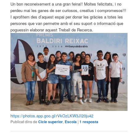
Un bon reconeixement a una gran feina!! Moltes felicitats, i no
perdeu mai les ganes de ser curiosos, creatius i compromesos!!!
I aprofitem des d’aquest espai per donar les gràcies a totes les
persones que van permetre amb el seu suport o informació que
poguessin elaborar aquest Treball de Recerca.
https://photos.app.goo.gl/rVkOzLKW3JI20ju42
Publicat dins de
Cicle superior
,
Escola
|
1
resposta