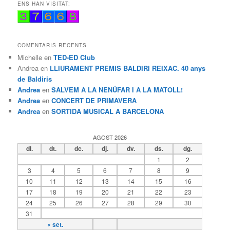
ENS HAN VISITAT:
COMENTARIS RECENTS
Michelle
en
TED-ED Club
Andrea
en
LLIURAMENT PREMIS BALDIRI REIXAC. 40 anys
de Baldiris
Andrea
en
SALVEM A LA NENÚFAR I A LA MATOLL!
Andrea
en
CONCERT DE PRIMAVERA
Andrea
en
SORTIDA MUSICAL A BARCELONA
AGOST 2026
dl.
dt.
dc.
dj.
dv.
ds.
dg.
1
2
3
4
5
6
7
8
9
10
11
12
13
14
15
16
17
18
19
20
21
22
23
24
25
26
27
28
29
30
31
« set.