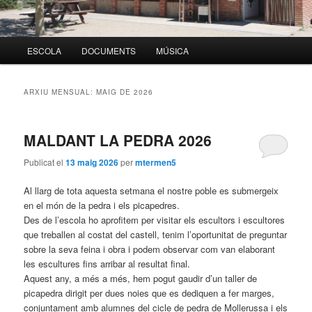
Menú
ESCOLA
DOCUMENTS
MÚSICA
Aneu
Aneu
principal
al
al
ARXIU MENSUAL:
MAIG DE 2026
contingut
contingut
MALDANT LA PEDRA 2026
principal
secundari
Publicat el
13 maig 2026
per
mtermen5
Al llarg de tota aquesta setmana el nostre poble es submergeix
en el món de la pedra i els picapedres.
Des de l’escola ho aprofitem per visitar els escultors i escultores
que treballen al costat del castell, tenim l’oportunitat de preguntar
sobre la seva feina i obra i podem observar com van elaborant
les escultures fins arribar al resultat final.
Aquest any, a més a més, hem pogut gaudir d’un taller de
picapedra dirigit per dues noies que es dediquen a fer marges,
conjuntament amb alumnes del cicle de pedra de Mollerussa i els