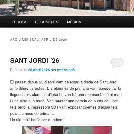
Menú
ESCOLA
DOCUMENTS
MÚSICA
Aneu
Aneu
principal
al
al
ARXIU MENSUAL:
ABRIL DE 2026
contingut
contingut
SANT JORDI ´26
principal
secundari
Publicat el
28 abril 2026
per
mtermen5
El passat dijous 23 d’abril vam celebrar la diada de Sant Jordi
amb diferents actes. Els alumnes de primària van representar la
llegenda als alumnes d’infantil, van fer una representació al matí
i una altra a la tarda. Van muntar una parada de punts de llibre
fets amb la impressora 3D i vam exposar poemes d’aigua fets
pels alumnes de primària.
Un dia molt bonic per a tothom.