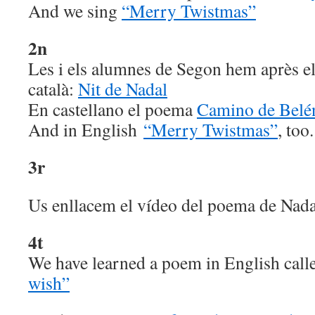
And we sing
“Merry Twistmas”
2n
Les i els alumnes de Segon hem après e
català:
Nit de Nadal
En castellano el poema
Camino de Belé
And in English
“Merry Twistmas”
, too.
3r
Us enllacem el vídeo del poema de Nad
4t
We have learned a poem in English cal
wish”