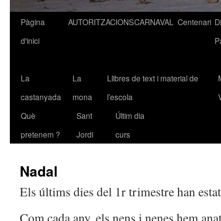
Pàgina
AUTORITZACIONS
CARNAVAL
Centenari
D
Vés
d'inici
P
al
contingut
La
La
Llibres de text i material de
castanyada
mona
l’escola
Què
Sant
Últim dia
pretenem ?
Jordi
curs
Nadal
Els últims dies del 1r trimestre han estat
Com cada any, els nens i nenes hem anat 