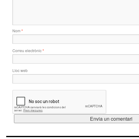
Nom
*
Correu electrònic
*
Lloc web