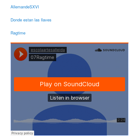
AllemandeSXVI
Donde estan las llaves
Ragtime