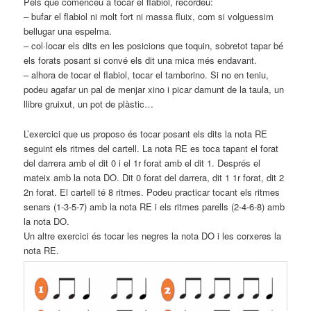
Pels que comenceu a tocar el flabiol, recordeu:
– bufar el flabiol ni molt fort ni massa fluix, com si volguessim
bellugar una espelma.
– col·locar els dits en les posicions que toquin, sobretot tapar bé
els forats posant si convé els dit una mica més endavant.
– alhora de tocar el flabiol, tocar el tamborino. Si no en teniu,
podeu agafar un pal de menjar xino i picar damunt de la taula, un
llibre gruixut, un pot de plàstic…
L’exercici que us proposo és tocar posant els dits la nota RE
seguint els ritmes del cartell. La nota RE es toca tapant el forat
del darrera amb el dit 0 i el 1r forat amb el dit 1. Després el
mateix amb la nota DO. Dit 0 forat del darrera, dit 1 1r forat, dit 2
2n forat. El cartell té 8 ritmes. Podeu practicar tocant els ritmes
senars (1-3-5-7) amb la nota RE i els ritmes parells (2-4-6-8) amb
la nota DO.
Un altre exercici és tocar les negres la nota DO i les corxeres la
nota RE.