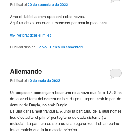
Publicat el
20 de setembre de 2022
Amb el flabiol anirem aprenent notes noves.
Aquí us deixo uns quants exercicis per anar-lo practicant
09-Per practicar el mi-st
Publicat dins de
Flabiol
|
Deixa un comentari
Allemande
Publicat el
10 de maig de 2022
Us proposem començar a tocar una nota nova que és el LA. S’ha
de tapar el forat del darrera amb el dit petit, tapant amb la part de
damunt de l’ungla, no amb l’ungla.
És una dansa molt tranquila. Ajunto la partitura, de la qual només
heu d’estudiar el primer pentagrama de cada sistema (la
melodia). La partitura de sota és una segona veu. I el tamborino
feu el mateix que fa la melodia principal.