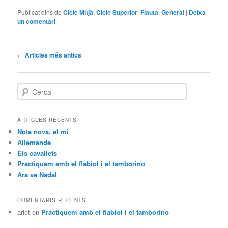
Publicat dins de
Cicle Mitjà
,
Cicle Superior
,
Flauta
,
General
|
Deixa
un comentari
Navegació
←
Articles més antics
pels
articles
C
e
r
c
ARTICLES RECENTS
a
Nota nova, el mi
Allemande
Els cavallets
Practiquem amb el flabiol i el tamborino
Ara ve Nadal
COMENTARIS RECENTS
arlet
en
Practiquem amb el flabiol i el tamborino