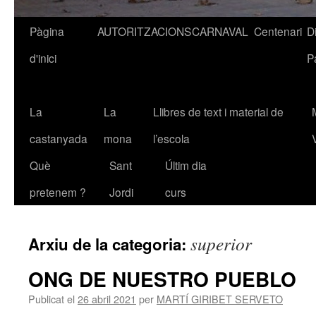
Pàgina
AUTORITZACIONS
CARNAVAL
Centenari
D
Vés
d'inici
P
al
contingut
La
La
Llibres de text i material de
castanyada
mona
l’escola
Què
Sant
Últim dia
pretenem ?
Jordi
curs
superior
Arxiu de la categoria:
ONG DE NUESTRO PUEBLO
Publicat el
26 abril 2021
per
MARTÍ GIRIBET SERVETO