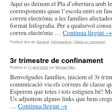
Aquí us deixem el Pla d’obertura amb le
corresponents quan l’escola entri en fase
correu electrònic a les famílies afectad
format Infografia. Per a qualsevol consu
correu electrònic …
Continua llegint
→
Publicat dins de
General
,
Informacions
|
Deixa un comentari
3r trimestre de confinament
Publicat el
17 abril 2020
per
Montse Niku
Benvolgudes famílies, iniciem el 3r trim
comunicació via els correus de classe q
Esperem que totes i tots estigueu bé! Mo
Us adjuntem alguns links que hem cregut
…
Continua llegint
→