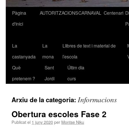
Pàgina
AUTORITZACIONS
CARNAVAL
Centenari
D
Vés
d'inici
P
al
contingut
La
La
Llibres de text i material de
castanyada
mona
l’escola
Què
Sant
Últim dia
pretenem ?
Jordi
curs
Informacions
Arxiu de la categoria:
Obertura escoles Fase 2
Publicat el
1 juny 2020
per
Montse Niku