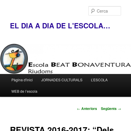
Cerca
EL DIA A DIA DE L'ESCOLA…
Menú
Pàgina d'inici
JORNADES CULTURALS
L’ESCOLA
Aneu
principal
WEB de l’escola
al
contingut
Navegació
←
Anteriors
Següents
→
pels
principal
articles
REVISTA 2016-2017: “Dels