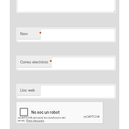
*
Nom
*
Correu electrònic
Lloc web