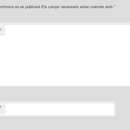
ectrònica no es publicarà
Els camps necessaris estan marcats amb
*
i
*