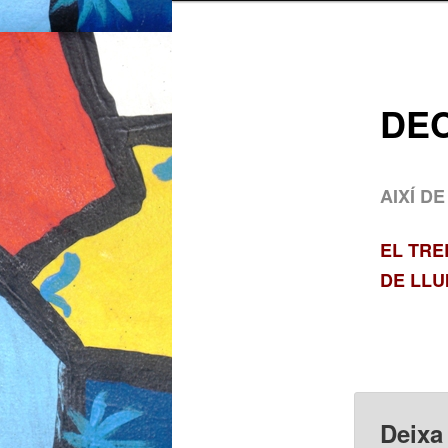
al
contingut
DE
principal
AIXÍ D
EL TRE
DE LLU
Deixa