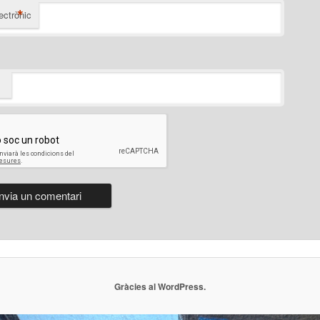
*
ectrònic
Gràcies al WordPress.