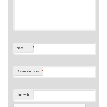
*
Nom
*
Correu electrònic
Lloc web