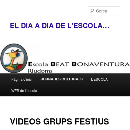
Cerca
EL DIA A DIA DE L'ESCOLA…
Menú
JORNADES CULTURALS
Pàgina d'inici
L’ESCOLA
Aneu
principal
WEB de l’escola
al
contingut
principal
VIDEOS GRUPS FESTIUS