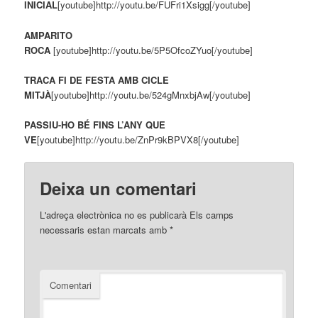
INICIAL
[youtube]http://youtu.be/FUFri1Xsigg[/youtube]
AMPARITO
ROCA
[youtube]http://youtu.be/5P5OfcoZYuo[/youtube]
TRACA FI DE FESTA AMB CICLE
MITJÀ
[youtube]http://youtu.be/524gMnxbjAw[/youtube]
PASSIU-HO BÉ FINS L’ANY QUE
VE
[youtube]http://youtu.be/ZnPr9kBPVX8[/youtube]
Deixa un comentari
L'adreça electrònica no es publicarà
Els camps
necessaris estan marcats amb
*
Comentari