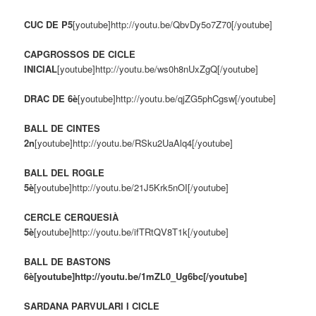
CUC DE P5
[youtube]http://youtu.be/QbvDy5o7Z70[/youtube]
CAPGROSSOS DE CICLE
INICIAL
[youtube]http://youtu.be/ws0h8nUxZgQ[/youtube]
DRAC DE 6è
[youtube]http://youtu.be/qjZG5phCgsw[/youtube]
BALL DE CINTES
2n
[youtube]http://youtu.be/RSku2UaAlq4[/youtube]
BALL DEL ROGLE
5è
[youtube]http://youtu.be/21J5Krk5nOI[/youtube]
CERCLE CERQUESIÀ
5è
[youtube]http://youtu.be/ifTRtQV8T1k[/youtube]
BALL DE BASTONS
6è[youtube]http://youtu.be/1mZL0_Ug6bc[/youtube]
SARDANA PARVULARI I CICLE