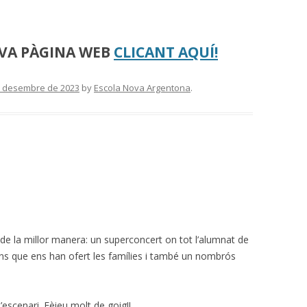
OVA PÀGINA WEB
CLICANT AQUÍ!
e desembre de 2023
by
Escola Nova Argentona
.
de la millor manera: un superconcert on tot l’alumnat de
ons que ens han ofert les famílies i també un nombrós
escenari. Fèieu molt de goig!!