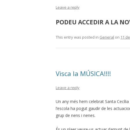
Leave a reply
PODEU ACCEDIR A LA N
This entry was posted in
General
on
11 d
Visca la MÚSICA!!!!
Leave a reply
Un any més hem celebrat Santa Cecília 
l’escola ha pogut gaudir de les actuaci
grup de nens i nenes.
És un plaer veure-us actuar damunt de l’