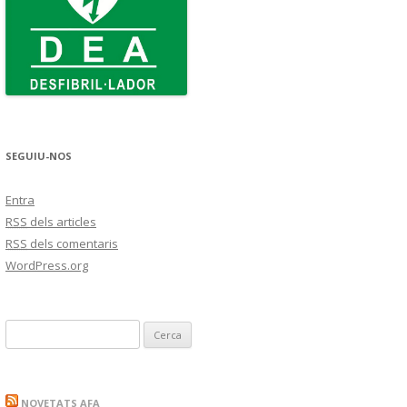
SEGUIU-NOS
Entra
RSS
dels articles
RSS
dels comentaris
WordPress.org
C
e
r
c
NOVETATS AFA