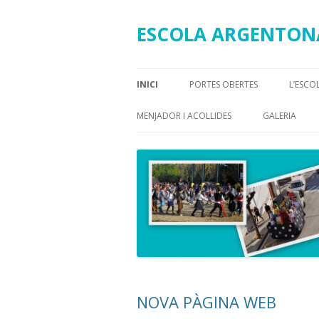
ESCOLA ARGENTON
INICI
PORTES OBERTES
L’ESCO
QUAD
MENJADOR I ACOLLIDES
GALERIA
INSTA
MENÚS
ON S
GALERIA MENJADOR
CONT
NOVA PÀGINA WEB