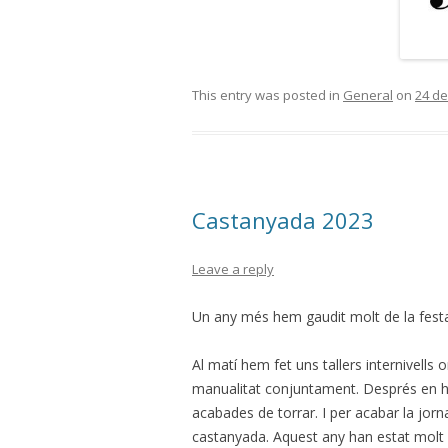
This entry was posted in
General
on
24 d
Castanyada 2023
Leave a reply
Un any més hem gaudit molt de la fest
Al matí hem fet uns tallers internivells
manualitat conjuntament. Després en he
acabades de torrar. I per acabar la jorn
castanyada. Aquest any han estat molt d