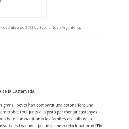
e novembre de 2023
by
Escola Nova Argentona
.
a de la Castanyada.
 on grans i petits han compartit una estona fent una
m trobat tots junts a la pista per menjar castanyes
ada hem compartit amb les famílies els balls de la
ivertides i variades ja que les hem relacionat amb l’Eix