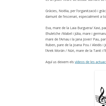
Gràcies, Noèlia, per l’organització i grà
damunt de l’escenari, especialment a tot
Eva, mare de la Laia Burguera/ Xavi, pa
Ehuletche /Mabel i Júlia, mare i germana
mare de l’Arnau i la Jana Jover/ Pau, pare
Ruben, pare de la Joana Pou / Aleidis i Jul
l’Arek Morán / Núri, mare de la Tanit i l’E
Aquí us deixem els
vídeos de les actuac