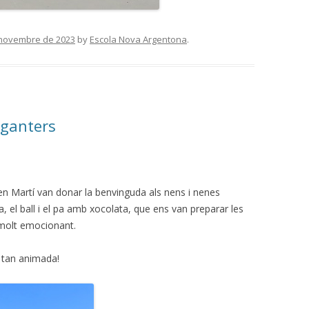
 novembre de 2023
by
Escola Nova Argentona
.
eganters
 en Martí van donar la benvinguda als nens i nenes
a, el ball i el pa amb xocolata, que ens van preparar les
 molt emocionant.
a tan animada!