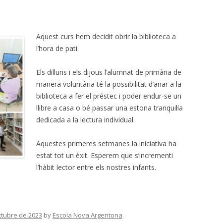
Aquest curs hem decidit obrir la biblioteca a
l’hora de pati.
Els dilluns i els dijous l’alumnat de primària de
manera voluntària té la possibilitat d’anar a la
biblioteca a fer el préstec i poder endur-se un
llibre a casa o bé passar una estona tranquil·la
dedicada a la lectura individual.
Aquestes primeres setmanes la iniciativa ha
estat tot un èxit. Esperem que s’incrementi
l’hàbit lector entre els nostres infants.
ctubre de 2023
by
Escola Nova Argentona
.