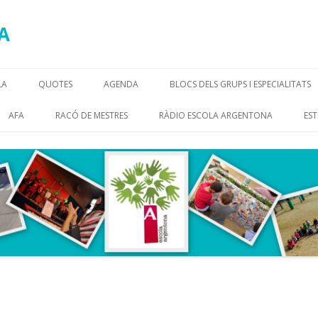
A
Skip
to
LA
QUOTES
AGENDA
BLOCS DELS GRUPS I ESPECIALITATS
content
RE PEDAGÒGIC
AFA
RACÓ DE MESTRES
RÀDIO ESCOLA ARGENTONA
EST
L·LACIONS
OM?
ACTE