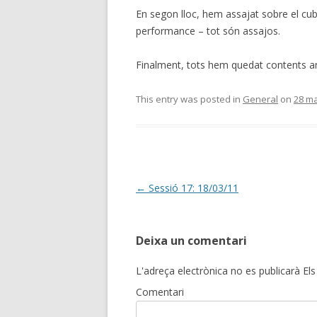
En segon lloc, hem assajat sobre el cub.
performance – tot són assajos.
Finalment, tots hem quedat contents am
This entry was posted in
General
on
28 ma
Post
←
Sessió 17: 18/03/11
navigation
Deixa un comentari
L'adreça electrònica no es publicarà
Els
Comentari