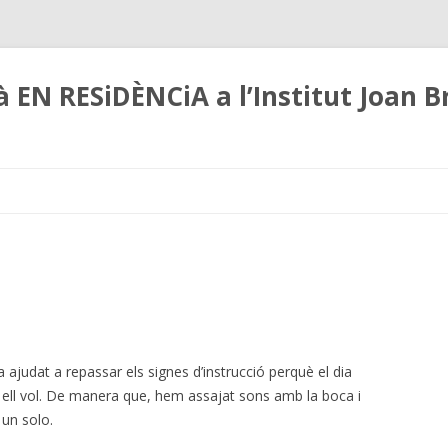
 EN RESiDÈNCiA a l’Institut Joan B
Skip
to
content
ajudat a repassar els signes d’instrucció perquè el dia
 ell vol. De manera que, hem assajat sons amb la boca i
un solo.