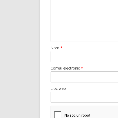
Nom
*
Correu electrònic
*
Lloc web