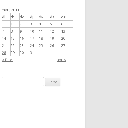
març 2011
dl.
dt.
dc.
dj.
dv.
ds.
dg.
1
2
3
4
5
6
7
8
9
10
11
12
13
14
15
16
17
18
19
20
21
22
23
24
25
26
27
28
29
30
31
« febr.
abr. »
C
e
r
c
a
: