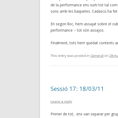
de la performance ens surti tot tal com
sons amb les baquetes. Cadascú ha fet 
En segon lloc, hem assajat sobre el cub.
performance – tot són assajos.
Finalment, tots hem quedat contents am
This entry was posted in
General
on
28 ma
Sessió 17: 18/03/11
Leave a reply
Primer de tot, ens van separar per grups.