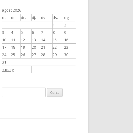
agost 2026
dl.
dt.
dc.
dj.
dv.
ds.
dg.
1
2
3
4
5
6
7
8
9
10
11
12
13
14
15
16
17
18
19
20
21
22
23
24
25
26
27
28
29
30
31
« maig
C
e
r
c
a
: