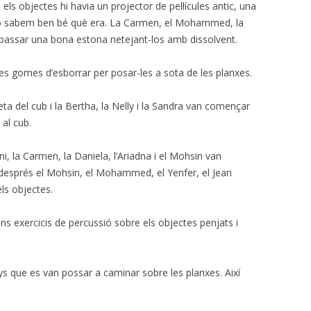
els objectes hi havia un projector de pel·lícules antic, una
no sabem ben bé què era. La Carmen, el Mohammed, la
an passar una bona estona netejant-los amb dissolvent.
nes gomes d’esborrar per posar-les a sota de les planxes.
ta del cub i la Bertha, la Nelly i la Sandra van començar
 al cub.
enni, la Carmen, la Daniela, l’Ariadna i el Mohsin van
 després el Mohsin, el Mohammed, el Yenfer, el Jean
els objectes.
s exercicis de percussió sobre els objectes penjats i
ys que es van possar a caminar sobre les planxes. Així