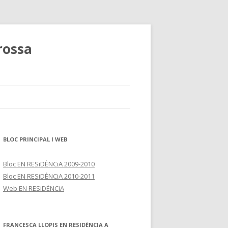
rossa
BLOC PRINCIPAL I WEB
Bloc EN RESiDÈNCiA 2009-2010
Bloc EN RESiDÈNCiA 2010-2011
Web EN RESiDÈNCiA
FRANCESCA LLOPIS EN RESIDÈNCIA A