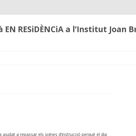
 EN RESiDÈNCiA a l’Institut Joan B
Skip
to
content
ajudat a repassar els signes d’instrucció perquè el dia