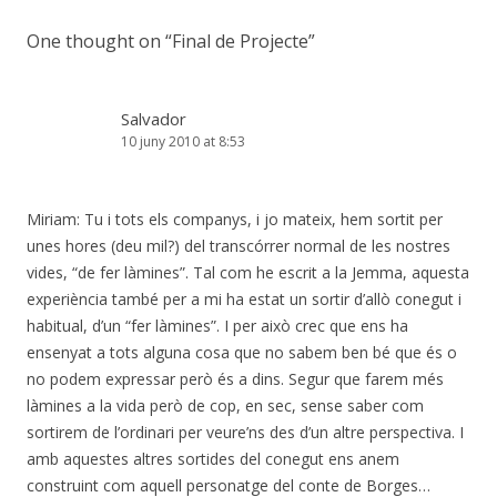
One thought on “
Final de Projecte
”
Salvador
10 juny 2010 at 8:53
Miriam: Tu i tots els companys, i jo mateix, hem sortit per
unes hores (deu mil?) del transcórrer normal de les nostres
vides, “de fer làmines”. Tal com he escrit a la Jemma, aquesta
experiència també per a mi ha estat un sortir d’allò conegut i
habitual, d’un “fer làmines”. I per això crec que ens ha
ensenyat a tots alguna cosa que no sabem ben bé que és o
no podem expressar però és a dins. Segur que farem més
làmines a la vida però de cop, en sec, sense saber com
sortirem de l’ordinari per veure’ns des d’un altre perspectiva. I
amb aquestes altres sortides del conegut ens anem
construint com aquell personatge del conte de Borges…