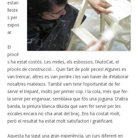
estan
lleste
s per
expos
ar.
El
procé
s ha estat costós. Les mides, els esbossos, l’AutoCat, el
procés de construcció… Quin fart de polir peces! Algunes es
van trencar, altres es van perdre i les van haver de d’elaborar
nosaltres mateixos.
També vam tenir l’oportunitat de fer
servir el trepant, molts per primer cop.
I la cola, més que fer-
la servir per enganxar, semblava que fós una joguina. D’altra
banda, la pintura blanca diluïda que vam fer servir per les
escales encara no s’ha anat del braç. Ens ha costat molt,
però el resultat ha estat molt satisfactori i gratificant.
Aquesta ha sigut una gran experiència, un curs diferent en