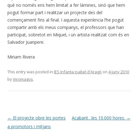
què no només ens hem limitat a fer làmines, sinó que hem
pogut formar part i realitzar un projecte des del
començament fins al final. I aquesta experiència l’he pogut
compartir amb els meus companys, el professors que han
participat, sobretot en Miquel, i un artista realitzat com és en
Salvador Juanpere.
Miriam Rivera
This entry was posted in
IES Infanta Isabel d'Aragó
on
4 juny 2010
by
mromagos
.
Post
←
El projecte obre les portes
Acabant…les 10.000 hores.
→
navigation
a promotors i mitjans