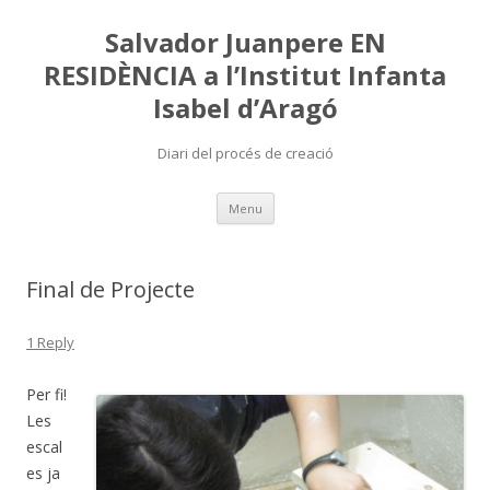
Salvador Juanpere EN
RESIDÈNCIA a l’Institut Infanta
Isabel d’Aragó
Diari del procés de creació
Skip
Menu
to
content
Final de Projecte
1 Reply
Per fi!
Les
escal
es ja