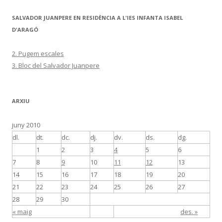
SALVADOR JUANPERE EN RESIDÈNCIA A L'IES INFANTA ISABEL
D'ARAGÓ
2. Pugem escales
3. Bloc del Salvador Juanpere
ARXIU
juny 2010
dl.
dt.
dc.
dj.
dv.
ds.
dg.
1
2
3
4
5
6
7
8
9
10
11
12
13
14
15
16
17
18
19
20
21
22
23
24
25
26
27
28
29
30
« maig
des. »