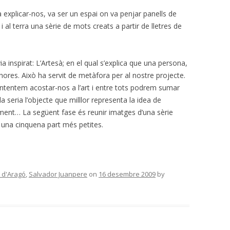
 explicar-nos, va ser un espai on va penjar panells de
 al terra una sèrie de mots creats a partir de lletres de
ia inspirat: L’Artesà; en el qual s’explica que una persona,
hores. Això ha servit de metàfora per al nostre projecte.
intentem acostar-nos a l’art i entre tots podrem sumar
a seria l’objecte que milllor representa la idea de
xement… La següent fase és reunir imatges d’una sèrie
s una cinquena part més petites.
l d'Aragó
,
Salvador Juanpere
on
16 desembre 2009
by