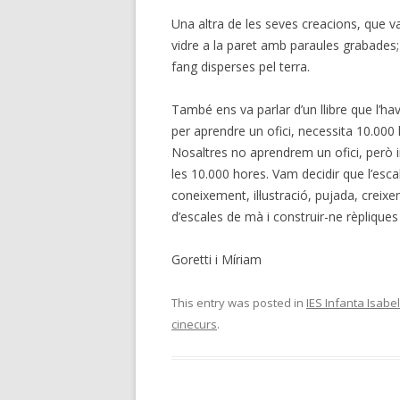
Una altra de les seves creacions, que va
vidre a la paret amb paraules grabades; i
fang disperses pel terra.
També ens va parlar d’un llibre que l’hav
per aprendre un ofici, necessita 10.000 
Nosaltres no aprendrem un ofici, però 
les 10.000 hores. Vam decidir que l’escal
coneixement, il·lustració, pujada, crei
d’escales de mà i construir-ne rèplique
Goretti i Míriam
This entry was posted in
IES Infanta Isabe
cinecurs
.