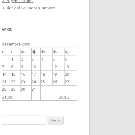
2. Pugem escales
3. Bloc del Salvador Juanpere
ARXIU
desembre 2009
dl.
dt.
dc.
dj.
dv.
ds.
dg.
1
2
3
4
5
6
7
8
9
10
11
12
13
14
15
16
17
18
19
20
21
22
23
24
25
26
27
28
29
30
31
« nov.
gen. »
C
e
r