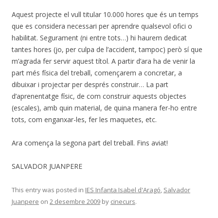
Aquest projecte el vull titular 10.000 hores que és un temps
que es considera necessari per aprendre qualsevol ofici o
habilitat. Segurament (ni entre tots…) hi haurem dedicat
tantes hores (jo, per culpa de l’accident, tampoc) però sí que
m’agrada fer servir aquest títol. A partir d’ara ha de venir la
part més física del treball, començarem a concretar, a
dibuixar i projectar per després construir… La part
d’aprenentatge físic, de com construir aquests objectes
(escales), amb quin material, de quina manera fer-ho entre
tots, com enganxar-les, fer les maquetes, etc.
Ara comença la segona part del treball. Fins aviat!
SALVADOR JUANPERE
This entry was posted in
IES Infanta Isabel d'Aragó
,
Salvador
Juanpere
on
2 desembre 2009
by
cinecurs
.