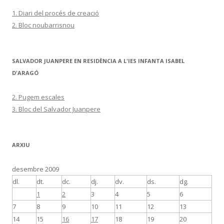
1. Diari del procés de creació
2. Bloc noubarrisnou
SALVADOR JUANPERE EN RESIDÈNCIA A L'IES INFANTA ISABEL
D'ARAGÓ
2. Pugem escales
3. Bloc del Salvador Juanpere
ARXIU
desembre 2009
dl.
dt.
dc.
dj.
dv.
ds.
dg.
1
2
3
4
5
6
7
8
9
10
11
12
13
14
15
16
17
18
19
20