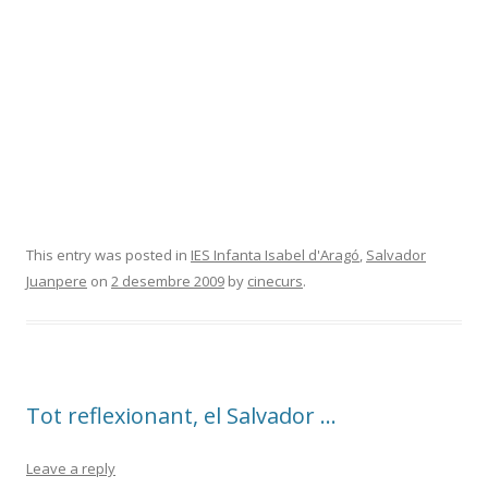
This entry was posted in
IES Infanta Isabel d'Aragó
,
Salvador
Juanpere
on
2 desembre 2009
by
cinecurs
.
Tot reflexionant, el Salvador …
Leave a reply