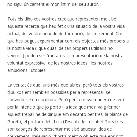
no sigui únicament el món íntim del seu autor.
Tots els dibuixos vostres crec que representen molt bé
aquesta recerca que heu fet d’una situació de la vostra vida
actual, del vostre període de formació, de creixement. Crec
que heu pogut experimentar com els objectes més propers a
la nostra vida (i que quasi de tan propers i utilitaris no
veiem…) poden ser “metàfora” i representació de la nostra
voluntat expressiva, de les nostres idees i les nostres
ambicions i utopies.
La veritat és que, uns més que altres, però tots els vostres
dibuixos em semblen possibles per a representar-se i
convertir-se en escultura. Però per la meva manera de fer i
per la intenció que jo porto i la idea que me’n vaig fer per
aquest treball he de dir que em decanto per tres: la planta de
Goretti, el pòdium del LLuís i l’escala de la Isabel. Tots tres
son capaços de representar molt bé aquesta idea de
creixement, d’elevació, d’instrument o objecte que ens pot