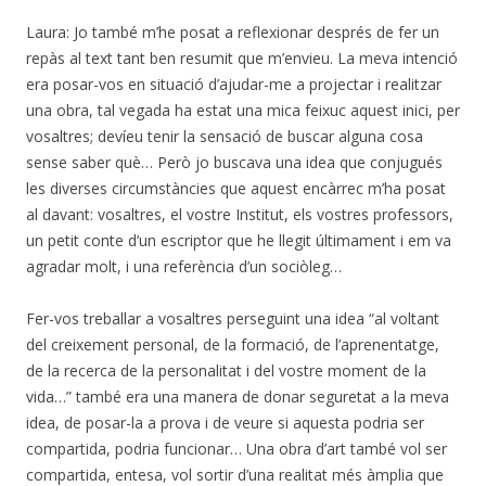
Laura: Jo també m’he posat a reflexionar després de fer un
repàs al text tant ben resumit que m’envieu. La meva intenció
era posar-vos en situació d’ajudar-me a projectar i realitzar
una obra, tal vegada ha estat una mica feixuc aquest inici, per
vosaltres; devíeu tenir la sensació de buscar alguna cosa
sense saber què… Però jo buscava una idea que conjugués
les diverses circumstàncies que aquest encàrrec m’ha posat
al davant: vosaltres, el vostre Institut, els vostres professors,
un petit conte d’un escriptor que he llegit últimament i em va
agradar molt, i una referència d’un sociòleg…
Fer-vos treballar a vosaltres perseguint una idea “al voltant
del creixement personal, de la formació, de l’aprenentatge,
de la recerca de la personalitat i del vostre moment de la
vida…” també era una manera de donar seguretat a la meva
idea, de posar-la a prova i de veure si aquesta podria ser
compartida, podria funcionar… Una obra d’art també vol ser
compartida, entesa, vol sortir d’una realitat més àmplia que