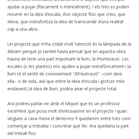
ajudar a pujar (físicament o mentalment). I els tres es poden
resumir en la idea d’escala, d’un objecte físic que creix, que
eleva, que metaforitza la idea de transcendir d’una realitat
cap a una altra…
Un projecte que m’ha cridat molt l’atenció és la làmpada de la
Miriam perquè jo també havia pensat que en aquesta obra
hauria de tenir una part important la llum, la il•luminació. Les
escales (o les plantes) ens ajuden a pujar metafòricament i la
llum té el sentit de coneixement “d’il•lustració” –com deia
ella– o de vida, així que entre la idea d’escala i (potser més
endavant) la idea de llum, podria anar el projecte total.
Ara podreu parlar-ne amb el Miquel que és un professor
excel•lent que posa molt d’entusiasme en el projecte i quan
vingueu a casa meva el dimecres 9 quedarem entre tots com
començar a treballar i concretar què fer. Ara quedaria la part
del treball físic.