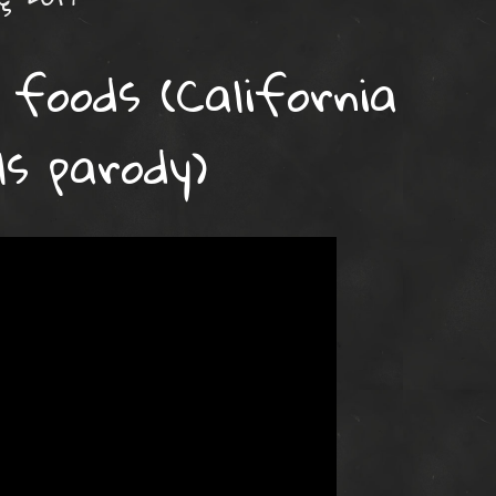
o foods (California
ls parody)