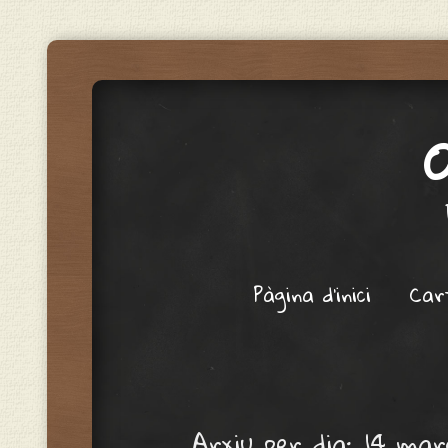
Menu
Skip to content
Pàgina d'inici
Car
Arxiu per dia:
14 mar