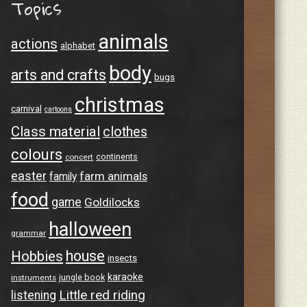
Topics
animals
actions
alphabet
body
arts and crafts
bugs
christmas
carnival
cartoons
Class material
clothes
colours
continents
concert
easter
farm animals
family
food
game
Goldilocks
halloween
grammar
house
Hobbies
insects
karaoke
jungle book
instruments
Little red riding
listening