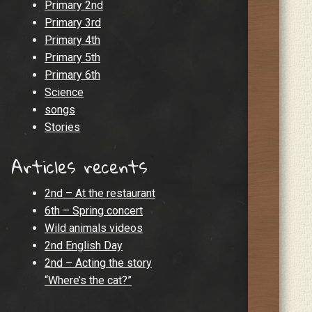
Primary 2nd
Primary 3rd
Primary 4th
Primary 5th
Primary 6th
Science
songs
Stories
Articles recents
2nd – At the restaurant
6th – Spring concert
Wild animals videos
2nd English Day
2nd – Acting the story
“Where’s the cat?”