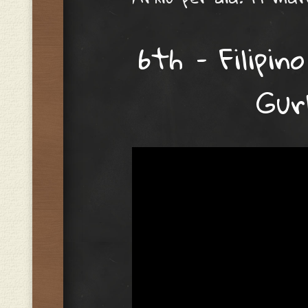
6th – Filipin
Gur