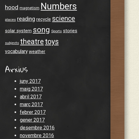
Numbers
hood
magnetism
science
reading
recycle
places
song
solar system
stories
Sports
theatre
toys
subjects
vocabulary
weather
Arxius
juny 2017
maig 2017
abril 2017
març 2017
febrer 2017
gener 2017
desembre 2016
novembre 2016