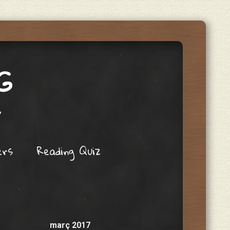
G
s
ers
Reading Quiz
març 2017