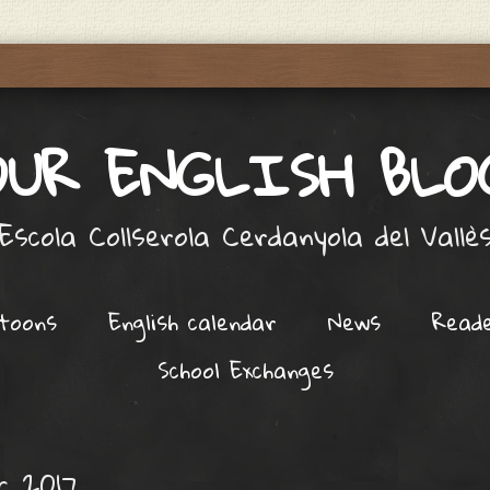
OUR ENGLISH BLO
Escola Collserola Cerdanyola del Vallè
toons
English calendar
News
Read
School Exchanges
ç 2017