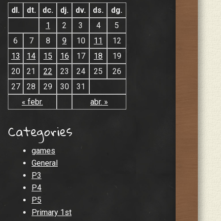
dl.
dt.
dc.
dj.
dv.
ds.
dg.
1
2
3
4
5
6
7
8
9
10
11
12
13
14
15
16
17
18
19
20
21
22
23
24
25
26
27
28
29
30
31
« febr.
abr. »
Categories
games
General
P3
P4
P5
Primary 1st