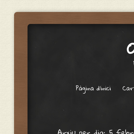
Menu
Skip to content
Pàgina d'inici
Car
Arxiu per dia:
5 febr