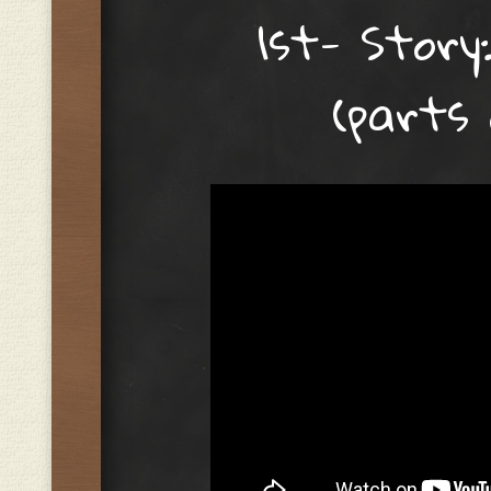
1st- Story
(parts