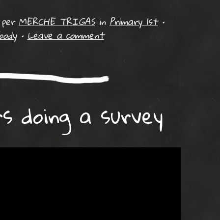
per
MERCHE TRIGAS
in
Primary 1st
•
body
•
Leave a comment
s doing a survey