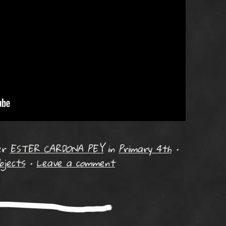
er
ESTER CARDONA PEY
in
Primary 4th
•
bjects
•
Leave a comment