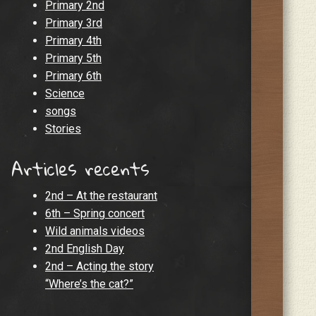
Primary 2nd
Primary 3rd
Primary 4th
Primary 5th
Primary 6th
Science
songs
Stories
Articles recents
2nd – At the restaurant
6th – Spring concert
Wild animals videos
2nd English Day
2nd – Acting the story
“Where’s the cat?”