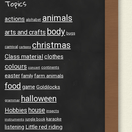
Topics
animals
actions
alphabet
body
arts and crafts
bugs
christmas
carnival
cartoons
Class material
clothes
colours
continents
concert
easter
farm animals
family
food
game
Goldilocks
halloween
grammar
house
Hobbies
insects
karaoke
jungle book
instruments
Little red riding
listening