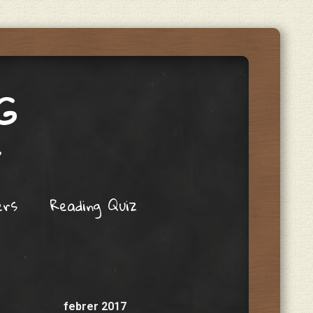
G
s
ers
Reading Quiz
febrer 2017