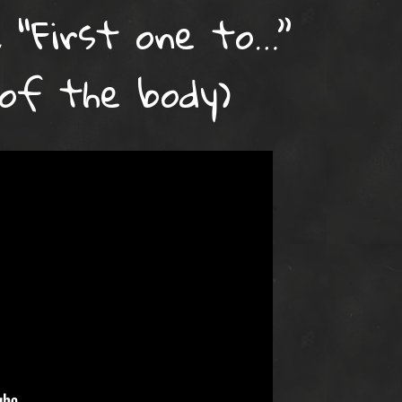
: “First one to…”
 of the body)