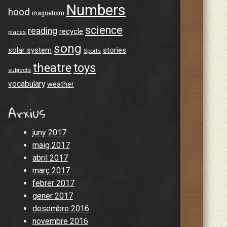
Numbers
hood
magnetism
science
reading
recycle
places
song
solar system
stories
Sports
theatre
toys
subjects
vocabulary
weather
Arxius
juny 2017
maig 2017
abril 2017
març 2017
febrer 2017
gener 2017
desembre 2016
novembre 2016