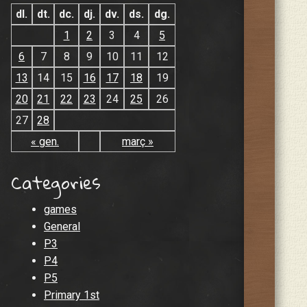
dl.
dt.
dc.
dj.
dv.
ds.
dg.
1
2
3
4
5
6
7
8
9
10
11
12
13
14
15
16
17
18
19
20
21
22
23
24
25
26
27
28
« gen.
març »
Categories
games
General
P3
P4
P5
Primary 1st