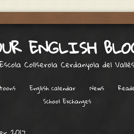
OUR ENGLISH BLO
Escola Collserola Cerdanyola del Vallè
toons
English calendar
News
Read
School Exchanges
er 2017