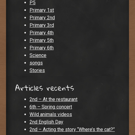
P5
Primary 1st
Primary 2nd
Primary 3rd
Primary 4th
Primary 5th
Primary 6th
Science
songs
Stories
Articles recents
2nd – At the restaurant
6th – Spring concert
Wild animals videos
2nd English Day
2nd – Acting the story “Where’s the cat?”