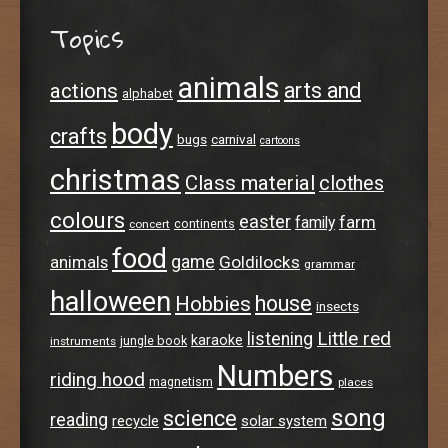
Topics
animals
arts and
actions
alphabet
body
crafts
bugs
carnival
cartoons
christmas
Class material
clothes
colours
easter
farm
family
continents
concert
food
animals
game
Goldilocks
grammar
halloween
house
Hobbies
insects
Little red
listening
karaoke
jungle book
instruments
Numbers
riding hood
magnetism
places
song
science
reading
recycle
solar system