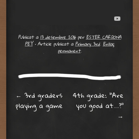
Publicat a
13 desembre 2016
per
ESTER CARDONA
PEY
•
Article publicat a
Primary 3rd
.
Enllaç
permanent
.
Post navigation
←
3rd graders
4th grade: “Are
playing a game
you good at….?”
→