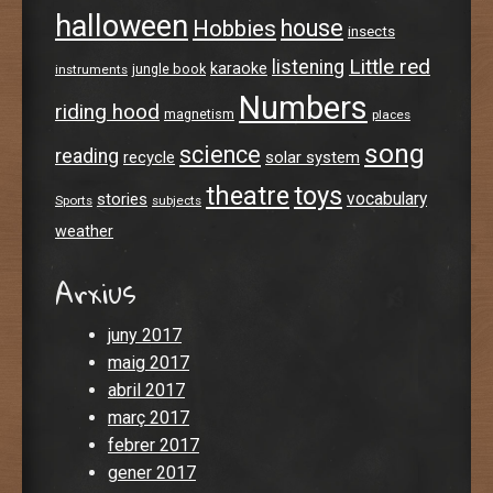
halloween
house
Hobbies
insects
Little red
listening
karaoke
jungle book
instruments
Numbers
riding hood
magnetism
places
song
science
reading
recycle
solar system
theatre
toys
stories
vocabulary
Sports
subjects
weather
Arxius
juny 2017
maig 2017
abril 2017
març 2017
febrer 2017
gener 2017