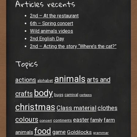
Articles recents
2nd – At the restaurant
6th – Spring concert
Wild animals videos
2nd English Day
2nd – Acting the story “Where’s the cat?”
Topics
animals
arts and
actions
alphabet
body
crafts
bugs
carnival
cartoons
christmas
Class material
clothes
colours
easter
farm
family
continents
concert
food
animals
game
Goldilocks
grammar