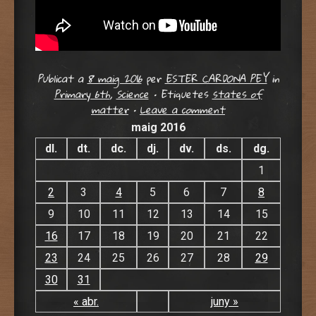
Publicat a
8 maig 2016
per
ESTER CARDONA PEY
in
Primary 6th
,
Science
•
Etiquetes
states of
matter
•
Leave a comment
maig 2016
dl.
dt.
dc.
dj.
dv.
ds.
dg.
1
2
3
4
5
6
7
8
9
10
11
12
13
14
15
16
17
18
19
20
21
22
23
24
25
26
27
28
29
30
31
« abr.
juny »