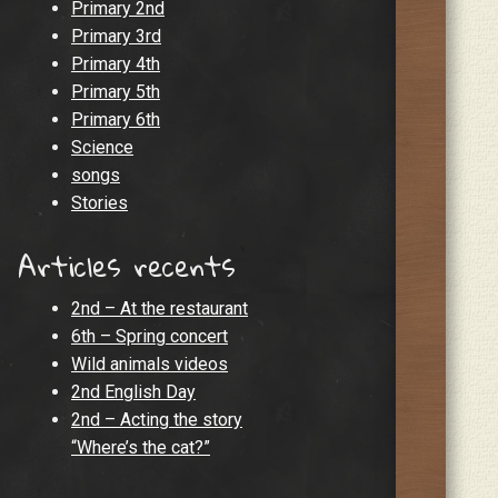
Primary 2nd
Primary 3rd
Primary 4th
Primary 5th
Primary 6th
Science
songs
Stories
Articles recents
2nd – At the restaurant
6th – Spring concert
Wild animals videos
2nd English Day
2nd – Acting the story
“Where’s the cat?”