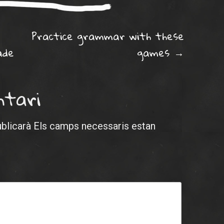
ation
Practice grammar with these
ade
games
→
ntari
ublicarà
Els camps necessaris estan