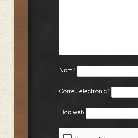
Nom
*
Correu electrònic
*
Lloc web