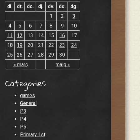
dl.
dt.
dc.
dj.
dv.
ds.
dg.
1
2
3
4
5
6
7
8
9
10
11
12
13
14
15
16
17
18
19
20
21
22
23
24
25
26
27
28
29
30
« març
maig »
Categories
games
General
P3
P4
P5
Primary 1st