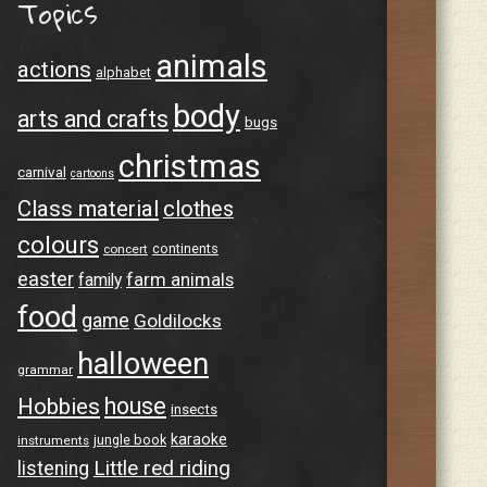
Topics
animals
actions
alphabet
body
arts and crafts
bugs
christmas
carnival
cartoons
Class material
clothes
colours
continents
concert
easter
farm animals
family
food
game
Goldilocks
halloween
grammar
house
Hobbies
insects
karaoke
jungle book
instruments
Little red riding
listening