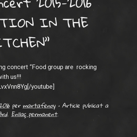
ncert 2015-2016
UTION IN THE
ITCHEN”
ing concert “Food group are rocking
ith us!!!
aLvxVnn8Yg[/youtube]
2016
per
martafenoy
•
Article publicat a
3rd
.
Enllaç permanent
.