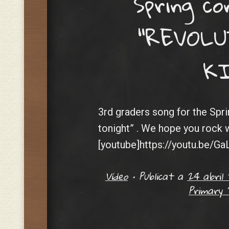
Spring co
“REVOL
K
3rd graders song for the Spr
tonight” . We hope you rock w
[youtube]https://youtu.be/G
Vídeo
•
Publicat a
24 abril 
Primary 