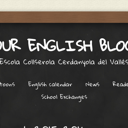
OUR ENGLISH BLO
Escola Collserola Cerdanyola del Vallè
toons
English calendar
News
Read
School Exchanges