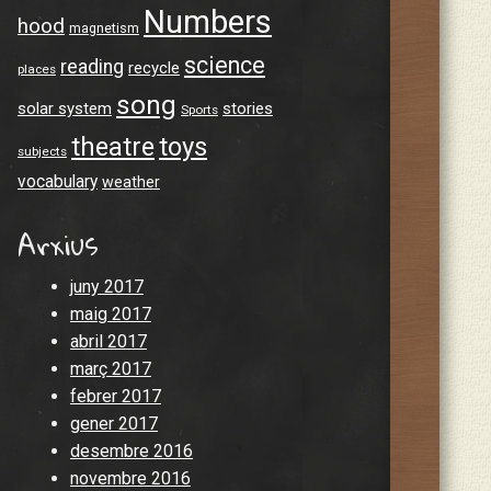
Numbers
hood
magnetism
science
reading
recycle
places
song
solar system
stories
Sports
theatre
toys
subjects
vocabulary
weather
Arxius
juny 2017
maig 2017
abril 2017
març 2017
febrer 2017
gener 2017
desembre 2016
novembre 2016