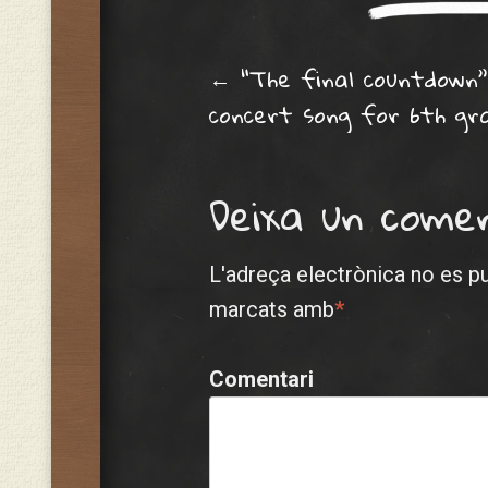
Post navig
←
“The final countdown”
concert song for 6th gr
Deixa un come
L'adreça electrònica no es p
marcats amb
*
Comentari