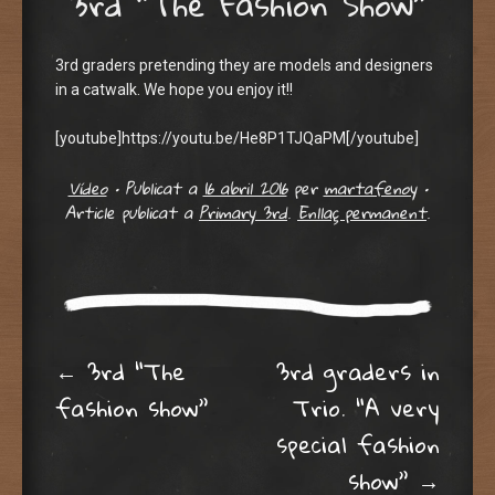
3rd “The Fashion Show”
3rd graders pretending they are models and designers
in a catwalk. We hope you enjoy it!!
[youtube]https://youtu.be/He8P1TJQaPM[/youtube]
Vídeo
•
Publicat a
16 abril 2016
per
martafenoy
•
Article publicat a
Primary 3rd
.
Enllaç permanent
.
Post navigation
←
3rd “The
3rd graders in
fashion show”
Trio. “A very
special fashion
show”
→