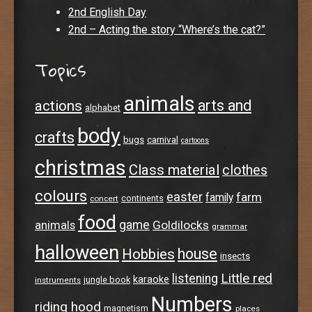
2nd English Day
2nd – Acting the story “Where’s the cat?”
Topics
animals
arts and
actions
alphabet
body
crafts
bugs
carnival
cartoons
christmas
Class material
clothes
colours
easter
farm
family
continents
concert
food
animals
game
Goldilocks
grammar
halloween
house
Hobbies
insects
Little red
listening
karaoke
jungle book
instruments
Numbers
riding hood
magnetism
places