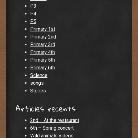
P3
P4
P5
Primary 1st
Primary 2nd
Primary 3rd
Primary 4th
Primary 5th
Primary 6th
Science
songs
Stories
Articles recents
2nd – At the restaurant
6th – Spring concert
Wild animals videos