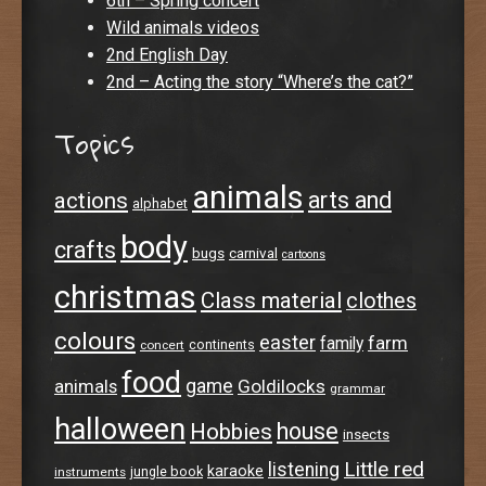
6th – Spring concert
Wild animals videos
2nd English Day
2nd – Acting the story “Where’s the cat?”
Topics
animals
arts and
actions
alphabet
body
crafts
bugs
carnival
cartoons
christmas
Class material
clothes
colours
easter
farm
family
continents
concert
food
animals
game
Goldilocks
grammar
halloween
house
Hobbies
insects
Little red
listening
karaoke
jungle book
instruments