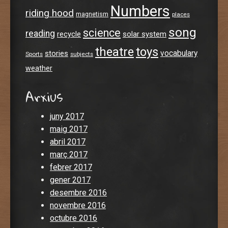
Numbers
riding hood
magnetism
places
song
science
reading
recycle
solar system
theatre
toys
stories
vocabulary
Sports
subjects
weather
Arxius
juny 2017
maig 2017
abril 2017
març 2017
febrer 2017
gener 2017
desembre 2016
novembre 2016
octubre 2016