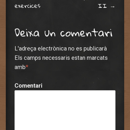
Post navigation
exercices
II
→
Deixa un comentari
L'adreça electrònica no es publicarà
Els camps necessaris estan marcats
amb
*
Comentari