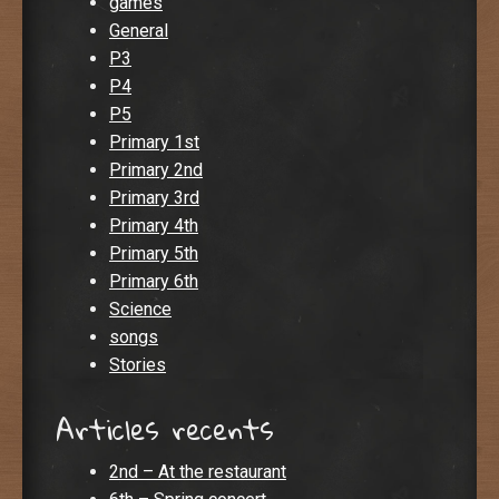
games
General
P3
P4
P5
Primary 1st
Primary 2nd
Primary 3rd
Primary 4th
Primary 5th
Primary 6th
Science
songs
Stories
Articles recents
2nd – At the restaurant