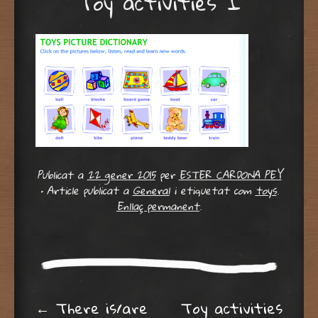
Toy activities I
Publicat a
22 gener 2015
per
ESTER CARDONA PEY
•
Article publicat a
General
i etiquetat com
toys
.
Enllaç permanent
.
←
There is/are
Toy activities