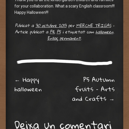
for your collaboration. What a scary English classroom!!!
Happy Halloween!!!
Publicat a
30 octubre 2013
per
MERCHE TRIGAS
•
Article publicat a
P4
,
P5
i etiquetat com
halloween
.
Enllaç permanent
.
Post navigation
←
Happy
P5 Autumn
halloween
fruits – Arts
and Crafts
→
Deixa un comentari