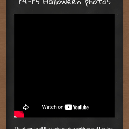
P4-P5 Halloween photos
Thank you to all the kindergarden children and families