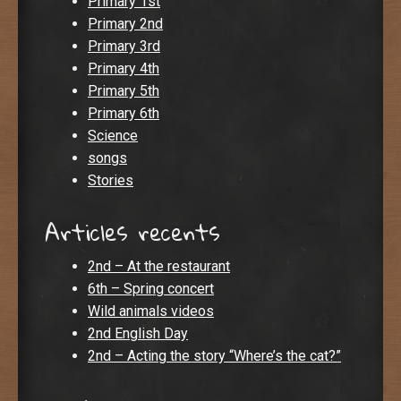
Primary 1st
Primary 2nd
Primary 3rd
Primary 4th
Primary 5th
Primary 6th
Science
songs
Stories
Articles recents
2nd – At the restaurant
6th – Spring concert
Wild animals videos
2nd English Day
2nd – Acting the story “Where’s the cat?”