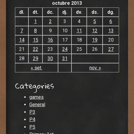
octubre 2013
dl.
dt.
dc.
dj.
dv.
ds.
dg.
1
2
3
4
5
6
7
8
9
10
11
12
13
14
15
16
17
18
19
20
21
22
23
24
25
26
27
28
29
30
31
« set.
nov. »
Categories
games
General
P3
P4
P5