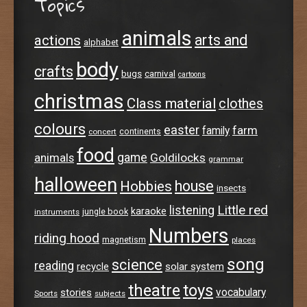
Topics
animals
arts and
actions
alphabet
body
crafts
bugs
carnival
cartoons
christmas
Class material
clothes
colours
easter
farm
family
continents
concert
food
animals
game
Goldilocks
grammar
halloween
house
Hobbies
insects
Little red
listening
karaoke
jungle book
instruments
Numbers
riding hood
magnetism
places
song
science
reading
recycle
solar system
theatre
toys
stories
vocabulary
Sports
subjects