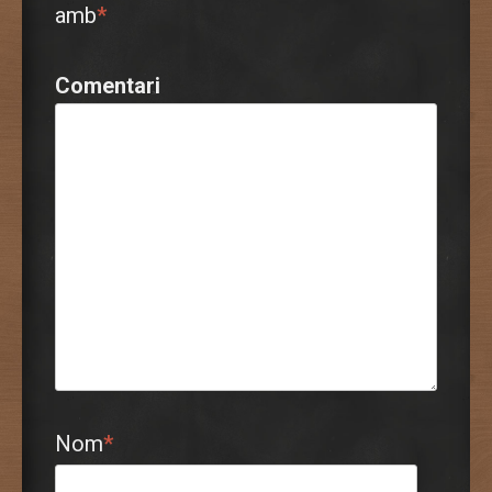
amb
*
Comentari
Nom
*