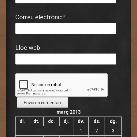
Correu electrònic
*
Lloc web
març 2013
dl.
dt.
dc.
dj.
dv.
ds.
dg.
1
2
3