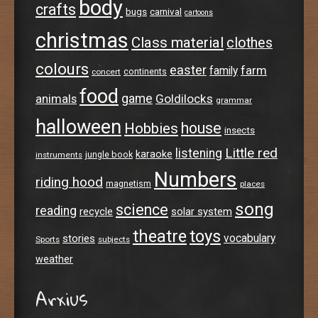
body
crafts
bugs
carnival
cartoons
christmas
Class material
clothes
colours
easter
farm
family
continents
concert
food
animals
game
Goldilocks
grammar
halloween
house
Hobbies
insects
Little red
listening
karaoke
jungle book
instruments
Numbers
riding hood
magnetism
places
song
science
reading
recycle
solar system
theatre
toys
stories
vocabulary
Sports
subjects
weather
Arxius