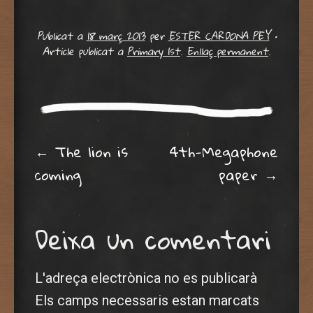
Publicat a
18 març 2013
per
ESTER CARDONA PEY
•
Article publicat a
Primary 1st
.
Enllaç permanent
.
Post navigation
←
The lion is
4th-Megaphone
coming
paper
→
Deixa un comentari
L'adreça electrònica no es publicarà
Els camps necessaris estan marcats