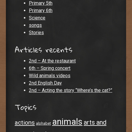
Primary 5th
Primary 6th
Science
songs
Stories
Articles recents
2nd – At the restaurant
6th – Spring concert
Wild animals videos
2nd English Day
2nd – Acting the story “Where’s the cat?”
Topics
animals
arts and
actions
alphabet