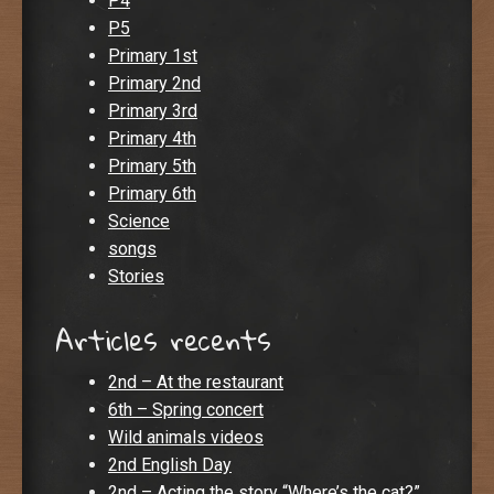
P4
P5
Primary 1st
Primary 2nd
Primary 3rd
Primary 4th
Primary 5th
Primary 6th
Science
songs
Stories
Articles recents
2nd – At the restaurant
6th – Spring concert
Wild animals videos
2nd English Day
2nd – Acting the story “Where’s the cat?”