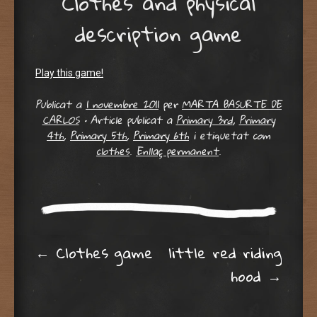
Clothes and physical
description game
Play this game!
Publicat a
1 novembre 2011
per
MARTA BASURTE DE
CARLOS
•
Article publicat a
Primary 3rd
,
Primary
4th
,
Primary 5th
,
Primary 6th
i etiquetat com
clothes
.
Enllaç permanent
.
Post navigation
←
Clothes game
little red riding
hood
→