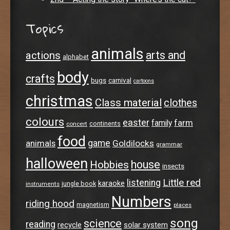
Topics
animals
arts and
actions
alphabet
body
crafts
bugs
carnival
cartoons
christmas
Class material
clothes
colours
easter
farm
family
continents
concert
food
animals
game
Goldilocks
grammar
halloween
house
Hobbies
insects
Little red
listening
karaoke
jungle book
instruments
Numbers
riding hood
magnetism
places
song
science
reading
recycle
solar system