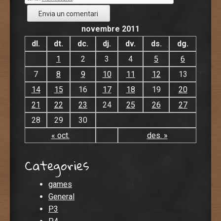
novembre 2011
dl.
dt.
dc.
dj.
dv.
ds.
dg.
1
2
3
4
5
6
7
8
9
10
11
12
13
14
15
16
17
18
19
20
21
22
23
24
25
26
27
28
29
30
« oct.
des. »
Categories
games
General
P3