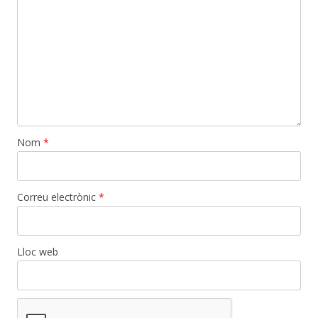
Nom
*
Correu electrònic
*
Lloc web