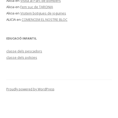
Alicia
en
Visita al Parc de Bombers
Alicia
en
Fem suc de TARONJA
Alicia
en
Visitem botigues de joguines
ALICIA
en
COMENCEM EL NOSTRE BLOC
EDUCACIÓ INFANTIL
classe dels pescadors
classe dels policies
Proudly powered by WordPress