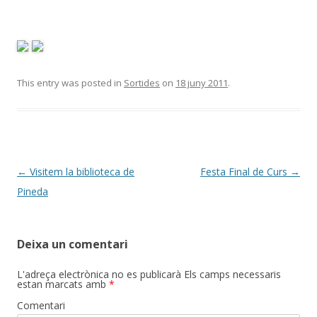
This entry was posted in
Sortides
on
18 juny 2011
.
Post
←
Visitem la biblioteca de
Festa Final de Curs
→
navigation
Pineda
Deixa un comentari
L'adreça electrònica no es publicarà
Els camps necessaris
estan marcats amb
*
Comentari