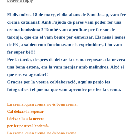
Leave a reply
El divendres 18 de març, el dia abans de Sant Josep, vam fer
crema catalana!! Amb l’ajuda de pares vam poder fer una
crema boníssima!! També vam aprofitar per fer suc de
taronja, que ens el vam beure per esmorzar. Els nens i nenes
de P3 ja sabien com funcionavan els exprimidors, i ho vam
fer super bé!!!
Per la tarda, després de deixar la crema reposar a la nevera
una bona estona, ens la vam menjar amb melindros. Això si
que ens va agradar!!
Gracies per la vostra col•laboració, aquí us penjo les
fotografies i el poema que vam aprendre per fer la crema.
La crema, quan crema, no és bona crema.
Cal deixar-la reposar
i deixar-la a la nevera
per fer postres l’endemà.
La crema, quan crema, no és bona crema.