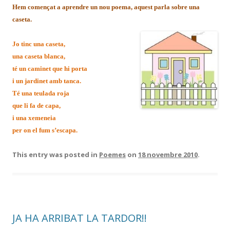
Hem començat a aprendre un nou poema, aquest parla sobre una
caseta.
Jo tinc una caseta,
una caseta blanca,
té un caminet que hi porta
i un jardinet amb tanca.
Té una teulada roja
que li fa de capa,
i una xemeneia
per on el fum s’escapa.
This entry was posted in
Poemes
on
18 novembre 2010
.
JA HA ARRIBAT LA TARDOR!!