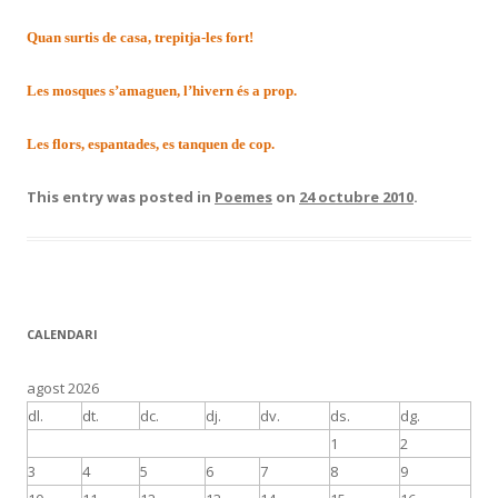
Quan surtis de casa, trepitja-les fort!
Les mosques s’amaguen, l’hivern és a prop.
Les flors, espantades, es tanquen de cop.
This entry was posted in
Poemes
on
24 octubre 2010
.
CALENDARI
agost 2026
dl.
dt.
dc.
dj.
dv.
ds.
dg.
1
2
3
4
5
6
7
8
9