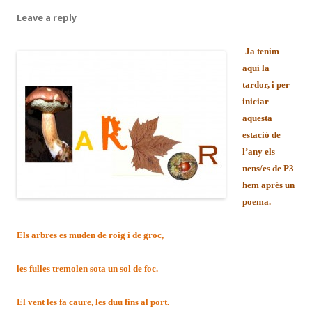
Leave a reply
Ja tenim
aquí la
tardor, i per
iniciar
aquesta
estació de
l’any els
nens/es de P3
hem aprés un
poema.
Els arbres es muden de roig i de groc,
les fulles tremolen sota un sol de foc.
El vent les fa caure, les duu fins al port.