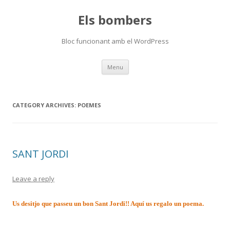
Els bombers
Bloc funcionant amb el WordPress
Skip
Menu
to
content
CATEGORY ARCHIVES:
POEMES
SANT JORDI
Leave a reply
Us desitjo que passeu un bon Sant Jordi!! Aquí us regalo un poema.