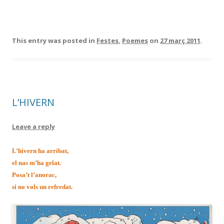
This entry was posted in
Festes
,
Poemes
on
27 març 2011
.
L’HIVERN
Leave a reply
L’hivern ha arribat,
el nas m’ha gelat.
Posa’t l’anorac,
si no vols un refredat.