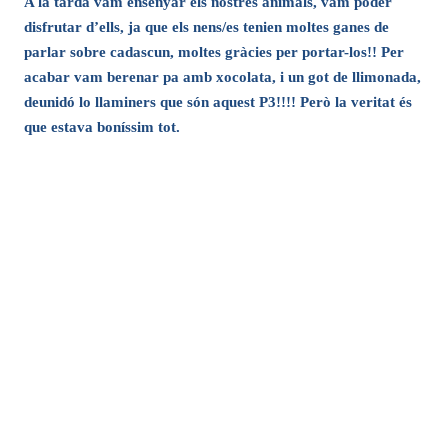
A la tarda vam ensenyar els nostres animals, vam poder
disfrutar d’ells, ja que els nens/es tenien moltes ganes de
parlar sobre cadascun, moltes gràcies per portar-los!! Per
acabar vam berenar pa amb xocolata, i un got de llimonada,
deunidó lo llaminers que són aquest P3!!!! Però la veritat és
que estava boníssim tot.