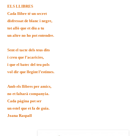
ELS LLIBRES
Cada llibre té un secret
disfressat de blanc i negre,
tot allò que et diu a tu
un altre no ho pot entendre.
Sent el tacte dels teus dits
i creu que l’acaricies,
i que el batec del teu pols
vol dir que llegint l’estimes.
Amb els llibres per amics,
no et faltarà companyia.
Cada pàgina pot ser
un estel que et fa de guia.
Joana Raspall