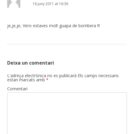
16 juny 2011 at 16:36
je,je,je, Vero estaves molt guapa de bombera !!!
Deixa un comentari
L'adreça electrònica no es publicarà
Els camps necessaris
estan marcats amb
*
Comentari