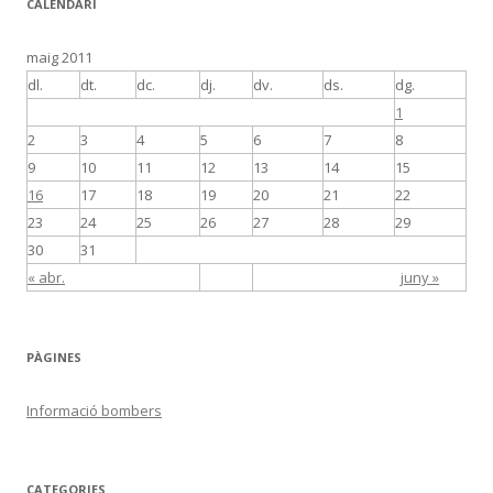
CALENDARI
maig 2011
dl.
dt.
dc.
dj.
dv.
ds.
dg.
1
2
3
4
5
6
7
8
9
10
11
12
13
14
15
16
17
18
19
20
21
22
23
24
25
26
27
28
29
30
31
« abr.
juny »
PÀGINES
Informació bombers
CATEGORIES