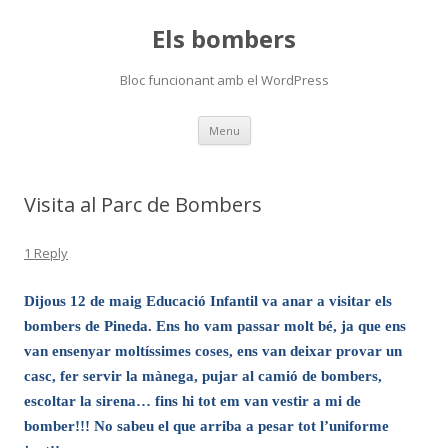
Els bombers
Bloc funcionant amb el WordPress
Skip
Menu
to
content
Visita al Parc de Bombers
1 Reply
Dijous 12 de maig Educació Infantil va anar a visitar els
bombers de Pineda. Ens ho vam passar molt bé, ja que ens
van ensenyar moltíssimes coses, ens van deixar provar un
casc, fer servir la mànega, pujar al camió de bombers,
escoltar la sirena… fins hi tot em van vestir a mi de
bomber!!! No sabeu el que arriba a pesar tot l’uniforme