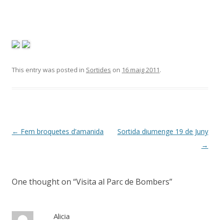
This entry was posted in
Sortides
on
16 maig 2011
.
Post
←
Fem broquetes d’amanida
Sortida diumenge 19 de Juny
navigation
→
One thought on “
Visita al Parc de Bombers
”
Alicia