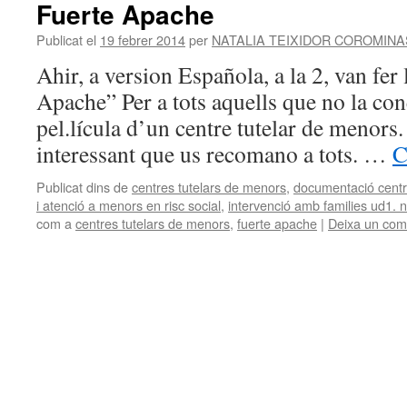
Fuerte Apache
contingut
Publicat el
19 febrer 2014
per
NATALIA TEIXIDOR COROMINA
Ahir, a version Española, a la 2, van fer 
Apache” Per a tots aquells que no la con
pel.lícula d’un centre tutelar de menors.
interessant que us recomano a tots. …
C
Publicat dins de
centres tutelars de menors
,
documentació cent
i atenció a menors en risc social
,
intervenció amb families ud1. n
com a
centres tutelars de menors
,
fuerte apache
|
Deixa un com