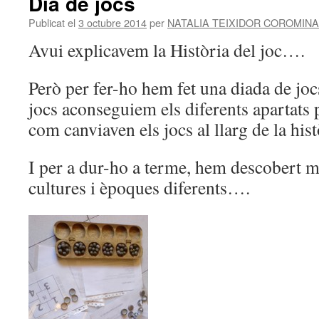
Dia de jocs
contingut
Publicat el
3 octubre 2014
per
NATALIA TEIXIDOR COROMIN
Avui explicavem la Història del joc….
Però per fer-ho hem fet una diada de joc
jocs aconseguiem els diferents apartats 
com canviaven els jocs al llarg de la hist
I per a dur-ho a terme, hem descobert mo
cultures i èpoques diferents….