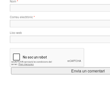
Nom
*
Correu electrònic
*
Lloc web