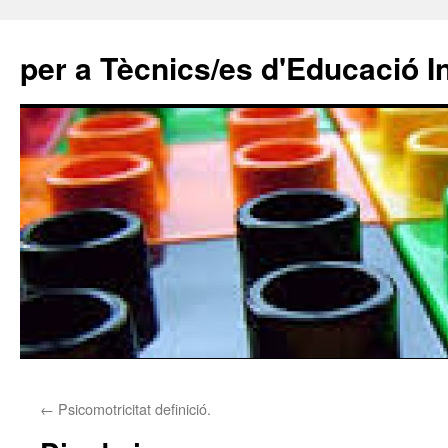
per a Tècnics/es d'Educació In
Vés
←
Psicomotricitat definició.
al