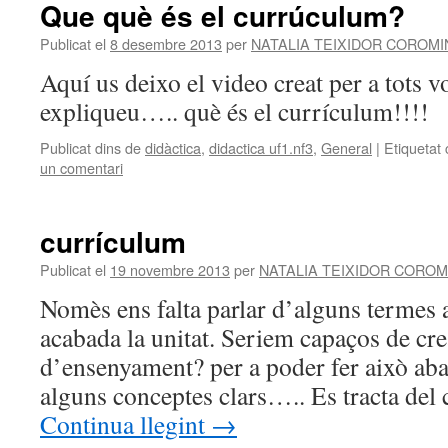
Que què és el currúculum?
contingut
Publicat el
8 desembre 2013
per
NATALIA TEIXIDOR COROM
Aquí us deixo el video creat per a tots v
expliqueu….. què és el currículum!!!!
Publicat dins de
didàctica
,
didactica uf1.nf3
,
General
|
Etiquetat
un comentari
currículum
Publicat el
19 novembre 2013
per
NATALIA TEIXIDOR COROM
Nomès ens falta parlar d’alguns termes 
acabada la unitat. Seriem capaços de crea
d’ensenyament? per a poder fer això aba
alguns conceptes clars….. Es tracta de
Continua llegint
→