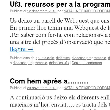
Uf3. recursos per a la progra
contingut
Publicat el
12 desembre 2013
per
NATALIA TEIXIDOR COROM
Us deixo un parell de Webquest que ens 
En primer lloc tenim una Webquest de l
.Per saber com fer-la, com relacionsr-l
una altre del procès d’observació que
llegint
→
Publicat dins de
apunts cicle
,
didàctica
,
didactica programacio
,
d
a
didactica programacio
,
didactica uf3
|
Deixa un comentari
Com hem après a………
Publicat el
20 novembre 2013
per
NATALIA TEIXIDOR COROM
A continuació us deixo els diferents enl
mateixos m’heu enviat…. es tracta dels t