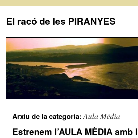
El racó de les PIRANYES
Vés
Aula Mèdia
Arxiu de la categoria:
al
Estrenem l’AULA MÈDIA amb le
contingut