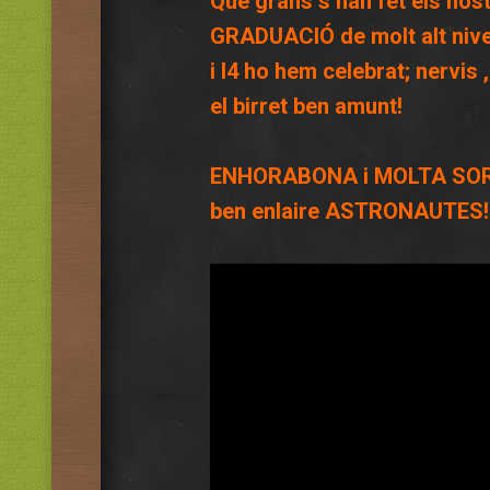
Que grans s’han fet els nos
GRADUACIÓ de molt alt nive
i I4 ho hem celebrat; nervis
el birret ben amunt!
ENHORABONA i MOLTA SORT a
ben enlaire ASTRONAUTES