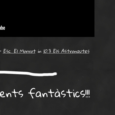
r
Esc. El Morrot
in
10.3 Els Astronautes
ents fantàstics!!!