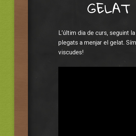
GELAT d
L’últim dia de curs, seguint l
plegats a menjar el gelat. Sím
viscudes!