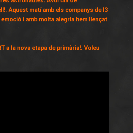
tres astronautes. Avui dia de
ll!. Aquest matí amb els companys de I3
 , emoció i amb molta alegria hem llençat
 la nova etapa de primària!. Voleu
!