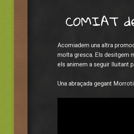
COMIAT del
Acomiadem una altra promoció
molta gresca. Els desitgem m
els animem a seguir lluitant 
Una abraçada gegant Morrotin