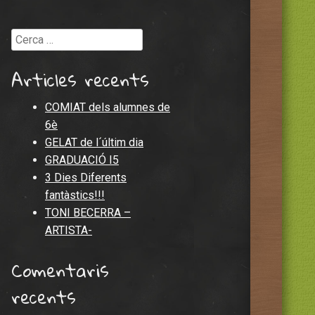
Cerca
Articles recents
COMIAT dels alumnes de
6è
GELAT de l´últim dia
GRADUACIÓ I5
3 Dies Diferents
fantàstics!!!
TONI BECERRA –
ARTISTA-
Comentaris
recents