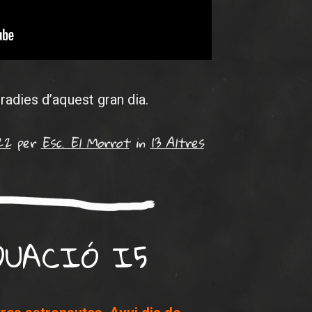
radies d’aquest gran dia.
22
per
Esc. El Morrot
in
13 Altres
DUACIÓ I5