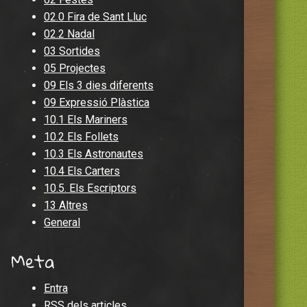
02.0 Fira de Sant Lluc
02.2 Nadal
03 Sortides
05 Projectes
09 Els 3 dies diferents
09 Expressió Plàstica
10.1 Els Mariners
10.2 Els Follets
10.3 Els Astronautes
10.4 Els Carters
10.5. Els Escriptors
13 Altres
General
Meta
Entra
RSS
dels articles