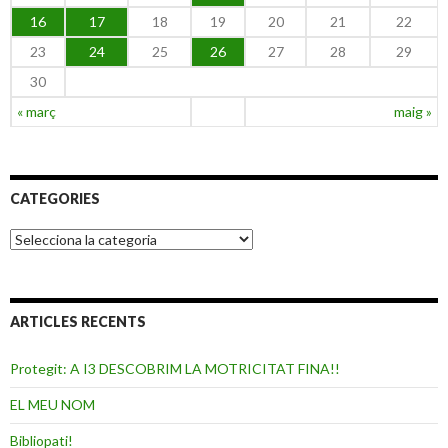
16
17
18
19
20
21
22
23
24
25
26
27
28
29
30
« març
maig »
CATEGORIES
C
a
t
e
g
ARTICLES RECENTS
o
r
i
Protegit: A I3 DESCOBRIM LA MOTRICITAT FINA!!
e
s
EL MEU NOM
Bibliopati!