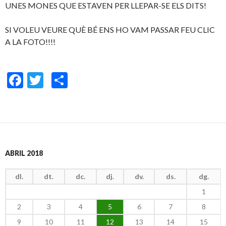
UNES MONES QUE ESTAVEN PER LLEPAR-SE ELS DITS!
SI VOLEU VEURE QUÈ BÉ ENS HO VAM PASSAR FEU CLIC
A LA FOTO!!!!
F
T
C
ac
w
o
e
itt
m
b
er
p
o
ar
ABRIL 2018
o
te
k
ix
dl.
dt.
dc.
dj.
dv.
ds.
dg.
1
2
3
4
5
6
7
8
9
10
11
12
13
14
15