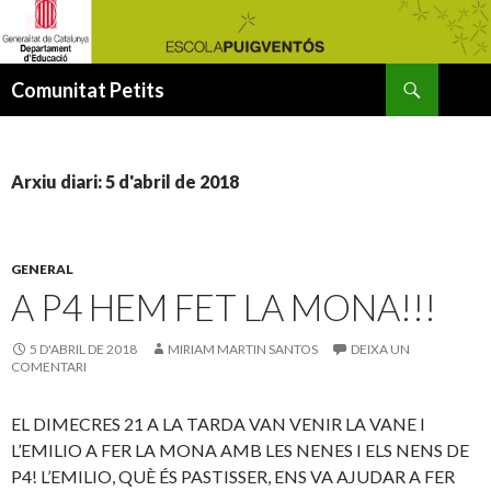
Cerca
Comunitat Petits
VÉS
AL
CONTINGUT
Arxiu diari: 5 d'abril de 2018
GENERAL
A P4 HEM FET LA MONA!!!
5 D'ABRIL DE 2018
MIRIAM MARTIN SANTOS
DEIXA UN
COMENTARI
EL DIMECRES 21 A LA TARDA VAN VENIR LA VANE I
L’EMILIO A FER LA MONA AMB LES NENES I ELS NENS DE
P4! L’EMILIO, QUÈ ÉS PASTISSER, ENS VA AJUDAR A FER