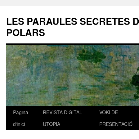
LES PARAULES SECRETES 
POLARS
Pàgina
REVISTA DIGITAL
VOKI DE
Vés
d'inici
UTOPIA
PRESENTACIÓ
al
contingut