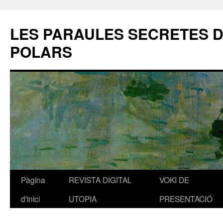
LES PARAULES SECRETES 
POLARS
Pàgina
REVISTA DIGITAL
VOKI DE
Vés
d'inici
UTOPIA
PRESENTACIÓ
al
contingut