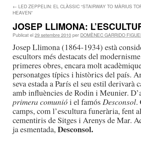
←
LED ZEPPELIN: EL CLÀSSIC “STAIRWAY TO
MÀRIUS TO
HEAVEN”
JOSEP LLIMONA: L’ESCULT
Publicat el
29 setembre 2010
per
DOMÈNEC GARRIDO FIGU
Josep Llimona (1864-1934) està consid
escultors més destacats del modernisme 
primeres obres, encara molt acadèmiques
personatges típics i històrics del país. Ar
seva estada a París el seu estil derivarà
amb influències de Rodin i Meunier. D
primera comunió
i el famós
Desconsol
.
camps, com l’escultura funerària, fent a
cementiris de Sitges i Arenys de Mar. A
Desconsol.
ja esmentada,