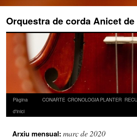
Orquestra de corda Anicet de
Pàgina
CONARTE
CRONOLOGIA
PLANTER
REC
Vés
d'inici
al
contingut
març de 2020
Arxiu mensual: