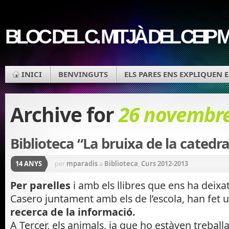
BLOC DEL C. MITJÀ DEL CEIP
INICI
BENVINGUTS
ELS PARES ENS EXPLIQUEN 
Archive for
26 novembre
Biblioteca “La bruixa de la catedra
14 ANYS
per
mparadis
a
Biblioteca
,
Curs 2012-2013
Per parelles
i amb els llibres que ens ha deixat
Casero juntament amb els de l’escola, han fet 
recerca de la informació.
A Tercer, els animals, ja que ho estàven treballa