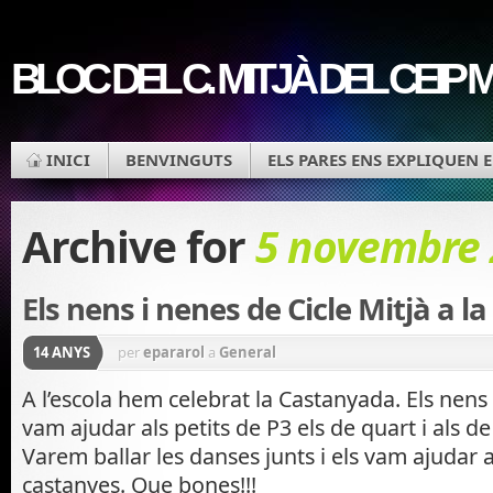
BLOC DEL C. MITJÀ DEL CEIP
INICI
BENVINGUTS
ELS PARES ENS EXPLIQUEN 
Archive for
5 novembre 
Els nens i nenes de Cicle Mitjà a 
14 ANYS
per
epararol
a
General
A l’escola hem celebrat la Castanyada. Els nens 
vam ajudar als petits de P3 els de quart i als de 
Varem ballar les danses junts i els vam ajudar a
castanyes. Que bones!!!