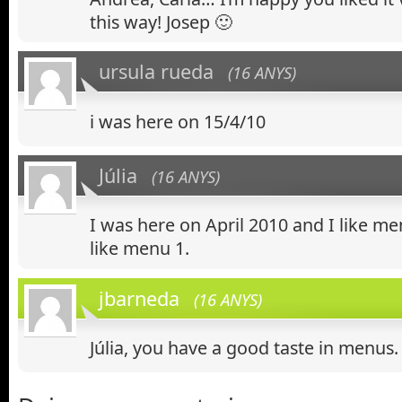
this way! Josep 🙂
ursula rueda
(16 ANYS)
i was here on 15/4/10
Júlia
(16 ANYS)
I was here on April 2010 and I like me
like menu 1.
jbarneda
(16 ANYS)
Júlia, you have a good taste in menus.