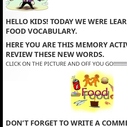
HELLO KIDS! TODAY WE WERE LEA
FOOD VOCABULARY.
HERE YOU ARE THIS MEMORY ACTI
REVIEW THESE NEW WORDS.
CLICK ON THE PICTURE AND OFF YOU GO!!!!!!!!!!!!!!!!!!!
DON’T FORGET TO WRITE A COMME