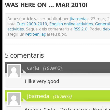
WAS HERE ON … MAR 2010!
Aquest article va ser publicat per
jbarneda
a 23 març 20
sota
Curs 2009-2010
,
English online activities
,
General
activities
. Segueix els comentaris a
RSS 2.0
. Podeu
dei
afegir un
retroenllaç
al teu bloc.
5 comentaris
carla
(16 ANYS)
I like very good
jbarneda
(16 ANYS)
Andrea, Carla… I’m happy you liked i