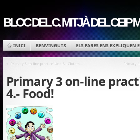
BLOC DEL C. MITJÀ DEL CEIP
INICI
BENVINGUTS
ELS PARES ENS EXPLIQUEN 
«
Primary 3 on-line practice! Unit-3.- Clothes…
Primary 4 
Primary 3 on-line practi
4.- Food!